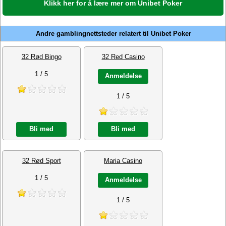
Klikk her for å lære mer om Unibet Poker
Andre gamblingnettsteder relatert til Unibet Poker
32 Rød Bingo
32 Red Casino
1 / 5
Anmeldelse
1 / 5
Bli med
Bli med
32 Rød Sport
Maria Casino
1 / 5
Anmeldelse
1 / 5