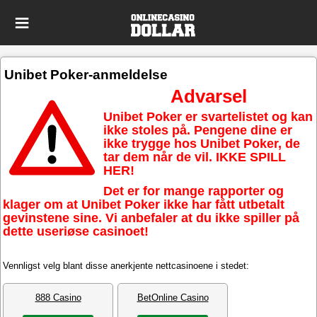
Unibet Poker-anmeldelse
Advarsel
Unibet Poker er svartelistet og kan
ikke stoles på. Pengene dine er
ikke trygge hos Unibet Poker, de
tar dem når de vil. IKKE SPILL
HER!
Det er for mange rapporter og
klager om at Unibet Poker ikke har fått utbetalt
gevinstene sine. Vi anbefaler at du ikke spiller på
dette useriøse casinoet!
Vennligst velg blant disse anerkjente nettcasinoene i stedet:
888 Casino
BetOnline Casino