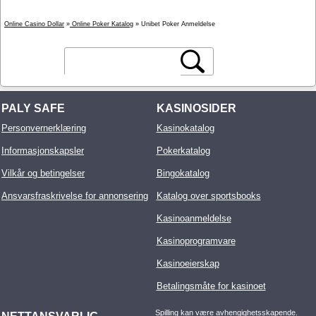
Online Casino Dollar
»
Online Poker Katalog
» Unibet Poker Anmeldelse
PALY SAFE
KASINOSIDER
Personvernerklæring
Kasinokatalog
Informasjonskapsler
Pokerkatalog
Vilkår og betingelser
Bingokatalog
Ansvarsfraskrivelse for annonsering
Katalog over sportsbooks
Kasinoanmeldelse
Kasinoprogramvare
Kasinoeierskap
Betalingsmåte for kasinoet
Spilling kan være avhengighetsskapende.