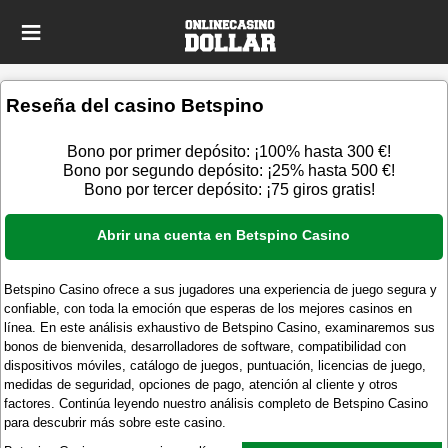
Reseña del casino Betspino
Bono por primer depósito: ¡100% hasta 300 €!
Bono por segundo depósito: ¡25% hasta 500 €!
Bono por tercer depósito: ¡75 giros gratis!
Abrir una cuenta en Betspino Casino
Betspino Casino ofrece a sus jugadores una experiencia de juego segura y
confiable, con toda la emoción que esperas de los mejores casinos en
línea. En este análisis exhaustivo de Betspino Casino, examinaremos sus
bonos de bienvenida, desarrolladores de software, compatibilidad con
dispositivos móviles, catálogo de juegos, puntuación, licencias de juego,
medidas de seguridad, opciones de pago, atención al cliente y otros
factores. Continúa leyendo nuestro análisis completo de Betspino Casino
para descubrir más sobre este casino.