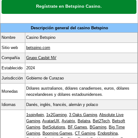
Regístrate en Betspino Casino.
Descripción general del casino Betspino
Nombre
Casino Betspino
Sitio web
betspino.com
Compañía
Grupo Casbit NV
Establecido
2024
Jurisdicción
Gobierno de Curazao
Dólares australianos, dólares canadienses, euros, dólares
Monedas
neozelandeses y dólares estadounidenses.
Idiomas
Danés, inglés, francés, alemán y polaco
1spin4win
,
1x2Gaming
,
3 Oaks Gaming
,
Absolute Live
Gaming
,
AvatarUX
,
Aviatrix
,
Belatra
,
Bet2Tech
,
Betsoft
Gaming
,
BetSolutions
,
BF Games
,
BGaming
,
Big Time
Gaming
,
Booming Games
,
CT Gaming
,
Endorphina
,