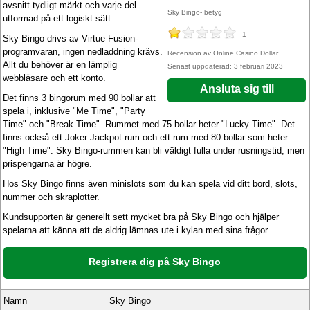
avsnitt tydligt märkt och varje del
Sky Bingo-
betyg
utformad på ett logiskt sätt.
1
Sky Bingo drivs av Virtue Fusion-
programvaran, ingen nedladdning krävs.
Recension av
Online Casino Dollar
Allt du behöver är en lämplig
Senast uppdaterad: 3 februari 2023
webbläsare och ett konto.
Ansluta sig till
Det finns 3 bingorum med 90 bollar att
spela i, inklusive "Me Time", "Party
Time" och "Break Time". Rummet med 75 bollar heter "Lucky Time". Det
finns också ett Joker Jackpot-rum och ett rum med 80 bollar som heter
"High Time". Sky Bingo-rummen kan bli väldigt fulla under rusningstid, men
prispengarna är högre.
Hos Sky Bingo finns även minislots som du kan spela vid ditt bord, slots,
nummer och skraplotter.
Kundsupporten är generellt sett mycket bra på Sky Bingo och hjälper
spelarna att känna att de aldrig lämnas ute i kylan med sina frågor.
Registrera dig på Sky Bingo
Namn
Sky Bingo