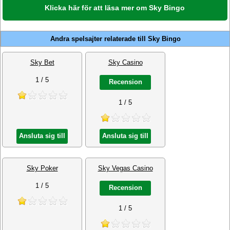
Klicka här för att läsa mer om Sky Bingo
Andra spelsajter relaterade till Sky Bingo
Sky Bet
Sky Casino
1 / 5
Recension
1 / 5
Ansluta sig till
Ansluta sig till
Sky Poker
Sky Vegas Casino
1 / 5
Recension
1 / 5