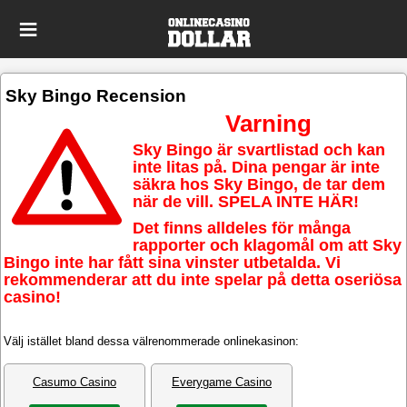
Sky Bingo Recension
Varning
Sky Bingo är svartlistad och kan
inte litas på. Dina pengar är inte
säkra hos Sky Bingo, de tar dem
när de vill. SPELA INTE HÄR!
Det finns alldeles för många
rapporter och klagomål om att Sky
Bingo inte har fått sina vinster utbetalda. Vi
rekommenderar att du inte spelar på detta oseriösa
casino!
Välj istället bland dessa välrenommerade onlinekasinon:
Casumo Casino
Everygame Casino