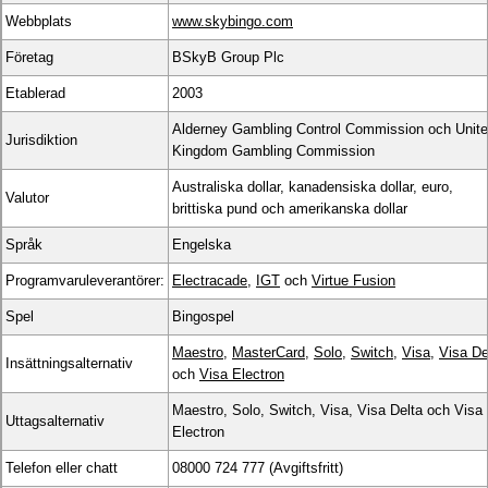
Webbplats
www.skybingo.com
Företag
BSkyB Group Plc
Etablerad
2003
Alderney Gambling Control Commission och Unit
Jurisdiktion
Kingdom Gambling Commission
Australiska dollar, kanadensiska dollar, euro,
Valutor
brittiska pund och amerikanska dollar
Språk
Engelska
Programvaruleverantörer:
Electracade
,
IGT
och
Virtue Fusion
Spel
Bingospel
Maestro
,
MasterCard
,
Solo
,
Switch
,
Visa
,
Visa De
Insättningsalternativ
och
Visa Electron
Maestro, Solo, Switch, Visa, Visa Delta och Visa
Uttagsalternativ
Electron
Telefon eller chatt
08000 724 777 (Avgiftsfritt)