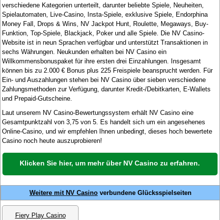
verschiedene Kategorien unterteilt, darunter beliebte Spiele, Neuheiten,
Spielautomaten, Live-Casino, Insta-Spiele, exklusive Spiele, Endorphina
Money Fall, Drops & Wins, NV Jackpot Hunt, Roulette, Megaways, Buy-
Funktion, Top-Spiele, Blackjack, Poker und alle Spiele. Die NV Casino-
Website ist in neun Sprachen verfügbar und unterstützt Transaktionen in
sechs Währungen. Neukunden erhalten bei NV Casino ein
Willkommensbonuspaket für ihre ersten drei Einzahlungen. Insgesamt
können bis zu 2.000 € Bonus plus 225 Freispiele beansprucht werden. Für
Ein- und Auszahlungen stehen bei NV Casino über sieben verschiedene
Zahlungsmethoden zur Verfügung, darunter Kredit-/Debitkarten, E-Wallets
und Prepaid-Gutscheine.
Laut unserem NV Casino-Bewertungssystem erhält NV Casino eine
Gesamtpunktzahl von 3,75 von 5. Es handelt sich um ein angesehenes
Online-Casino, und wir empfehlen Ihnen unbedingt, dieses hoch bewertete
Casino noch heute auszuprobieren!
Klicken Sie hier, um mehr über NV Casino zu erfahren.
Weitere mit NV Casino
verbundene Glücksspielseiten
Fiery Play Casino