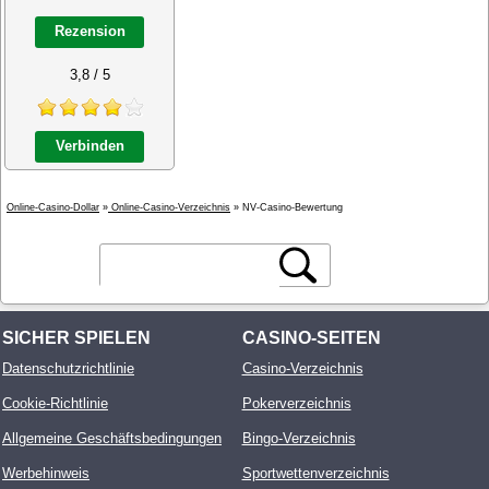
Rezension
3,8 / 5
Verbinden
Online-Casino-Dollar
»
Online-Casino-Verzeichnis
» NV-Casino-Bewertung
SICHER SPIELEN
CASINO-SEITEN
Datenschutzrichtlinie
Casino-Verzeichnis
Cookie-Richtlinie
Pokerverzeichnis
Allgemeine Geschäftsbedingungen
Bingo-Verzeichnis
Werbehinweis
Sportwettenverzeichnis