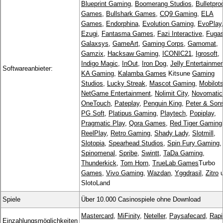
Blueprint Gaming
,
Boomerang Studios
,
Bulletpro
Games
,
Bullshark Games
,
CQ9 Gaming
,
ELA
Games
,
Endorphina
,
Evolution Gaming
,
EvoPlay
Ezugi
,
Fantasma Games
,
Fazi Interactive
,
Fuga
Galaxsys
,
GameArt
,
Gaming Corps
,
Gamomat
,
Gamzix
,
Hacksaw Gaming
,
ICONIC21
,
Igrosoft
,
Indigo Magic
,
InOut
,
Iron Dog
,
Jelly Entertainme
Softwareanbieter:
KA Gaming
,
Kalamba Games
Kitsune
Gaming
Studios
,
Lucky Streak
,
Mascot Gaming
,
Mobilot
NetGame Entertainment
,
Nolimit City
,
Novomatic
OneTouch
,
Pateplay
,
Penguin King
,
Peter & Son
PG Soft
,
Platipus Gaming
,
Playtech
,
Popiplay
,
Pragmatic Play
,
Qora Games
,
Red Tiger Gaming
ReelPlay
,
Retro Gaming
,
Shady Lady
,
Slotmill
,
Slotopia
,
Spearhead Studios
,
Spin Fury Gaming
,
Spinomenal
,
Spribe
,
Swintt
,
TaDa Gaming
,
Thunderkick
,
Tom Horn
,
TrueLab Games
Turbo
Games
,
Vivo Gaming
,
Wazdan
,
Yggdrasil
,
Zitro
u
SlotoLand
Spiele
Über 10.000 Casinospiele ohne Download
Mastercard
,
MiFinity
,
Neteller
,
Paysafecard
,
Rapi
Einzahlungsmöglichkeiten