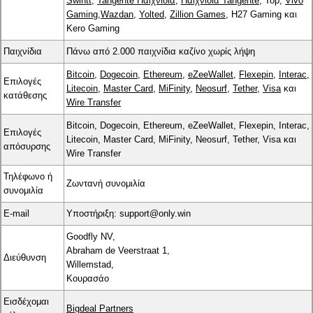
Swintt
,
Tangente
Παιχνίδια
,
Παιχνίδια
Tangente
, Top,
Vivo
Gaming
,
Wazdan
,
Yolted
,
Zillion Games
, H27 Gaming και
Kero Gaming
Παιχνίδια
Πάνω από 2.000 παιχνίδια καζίνο χωρίς λήψη
Bitcoin
,
Dogecoin
,
Ethereum
,
eZeeWallet
,
Flexepin
,
Interac
,
Επιλογές
Litecoin
,
Master Card
,
MiFinity
,
Neosurf
,
Tether
,
Visa
και
κατάθεσης
Wire Transfer
Bitcoin, Dogecoin, Ethereum, eZeeWallet, Flexepin, Interac,
Επιλογές
Litecoin, Master Card, MiFinity, Neosurf, Tether, Visa και
απόσυρσης
Wire Transfer
Τηλέφωνο ή
Ζωντανή συνομιλία
συνομιλία
E-mail
Υποστήριξη: support@only.win
Goodfly NV,
Abraham de Veerstraat 1,
Διεύθυνση
Willemstad,
Κουρασάο
Εισδέχομαι
Bigdeal Partners