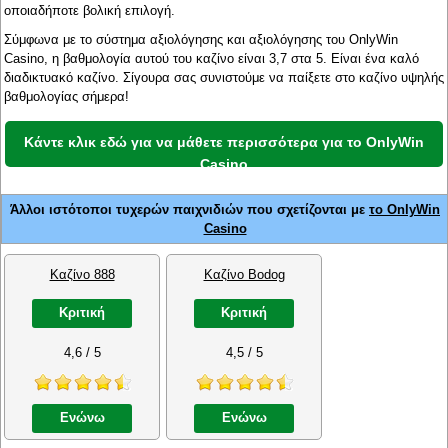
οποιαδήποτε βολική επιλογή.
Σύμφωνα με το σύστημα αξιολόγησης και αξιολόγησης του OnlyWin
Casino, η βαθμολογία αυτού του καζίνο είναι 3,7 στα 5. Είναι ένα καλό
διαδικτυακό καζίνο. Σίγουρα σας συνιστούμε να παίξετε στο καζίνο υψηλής
βαθμολογίας σήμερα!
Κάντε κλικ εδώ για να μάθετε περισσότερα για το OnlyWin
Casino
Άλλοι ιστότοποι τυχερών παιχνιδιών που σχετίζονται με
το OnlyWin
Casino
Καζίνο 888
Καζίνο Bodog
Κριτική
Κριτική
4,6 / 5
4,5 / 5
Ενώνω
Ενώνω