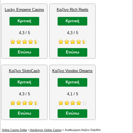
Lucky Emperor Casino
Καζίνο Rich Reels
Κριτική
Κριτική
4,3 / 5
4,3 / 5
Ενώνω
Ενώνω
Καζίνο SlotoCash
Καζίνο Voodoo Dreams
Κριτική
Κριτική
4,3 / 5
4,1 / 5
Ενώνω
Ενώνω
Online Casino Dollar
»
Κατάλογος Online Casino
» Αναθεώρηση Καζίνο OnlyWin