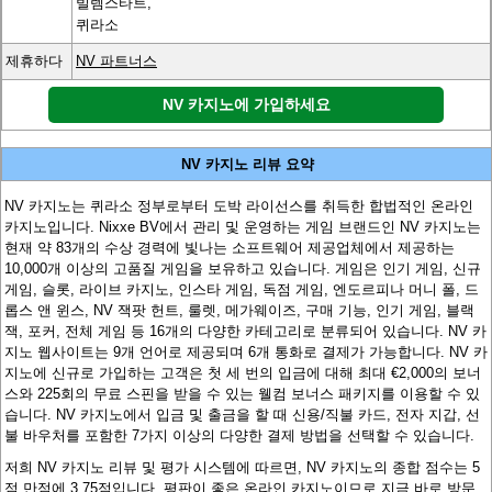
빌렘스타트,
퀴라소
제휴하다
NV 파트너스
NV 카지노에 가입하세요
NV 카지노 리뷰 요약
NV 카지노는 퀴라소 정부로부터 도박 라이선스를 취득한 합법적인 온라인
카지노입니다. Nixxe BV에서 관리 및 운영하는 게임 브랜드인 NV 카지노는
현재 약 83개의 수상 경력에 빛나는 소프트웨어 제공업체에서 제공하는
10,000개 이상의 고품질 게임을 보유하고 있습니다. 게임은 인기 게임, 신규
게임, 슬롯, 라이브 카지노, 인스타 게임, 독점 게임, 엔도르피나 머니 폴, 드
롭스 앤 윈스, NV 잭팟 헌트, 룰렛, 메가웨이즈, 구매 기능, 인기 게임, 블랙
잭, 포커, 전체 게임 등 16개의 다양한 카테고리로 분류되어 있습니다. NV 카
지노 웹사이트는 9개 언어로 제공되며 6개 통화로 결제가 가능합니다. NV 카
지노에 신규로 가입하는 고객은 첫 세 번의 입금에 대해 최대 €2,000의 보너
스와 225회의 무료 스핀을 받을 수 있는 웰컴 보너스 패키지를 이용할 수 있
습니다. NV 카지노에서 입금 및 출금을 할 때 신용/직불 카드, 전자 지갑, 선
불 바우처를 포함한 7가지 이상의 다양한 결제 방법을 선택할 수 있습니다.
저희 NV 카지노 리뷰 및 평가 시스템에 따르면, NV 카지노의 종합 점수는 5
점 만점에 3.75점입니다. 평판이 좋은 온라인 카지노이므로 지금 바로 방문