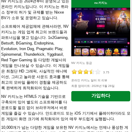
NV 카지노는 2024년부터 운영되고 있는
nv.카지노
온라인 카지노입니다. 이 카지노는 퀴라
소 정부의 허가 및 규제를 받는 Nixxe
BV가 소유 및 운영하고 있습니다.
소프트웨어 제공업체에 관해서라면, NV
카지노는 게임 업계 최고의 브랜드들과
파트너십을 맺고 있습니다. 1x2Gaming,
Betsoft, BGaming, Endorphina,
Evolution, Iron Dog, Pragmatic Play,
Spinomenal, Thunderkick, Yggdrasil,
Red Tiger Gaming 등 다양한 개발사의
NV 카지노
등급
게임을 만나보실 수 있습니다. 이 게임들
은 최첨단 HD 그래픽, 사실적인 애니메
3.75
이션, 그리고 놀라운 사운드 효과를 통해
온라인 카지노 달러
의 리뷰
최고의 모바일 플레이 경험을 제공하도
최종 업데이트: 2026년 5월 26일
록 완벽하게 최적화되어 있습니다.
가입하다
NV 카지노는 HTML5 기술을 기반으로
구축되어 있어 별도의 소프트웨어를 다
운로드할 필요 없이 브라우저에서 바로
게임을 즐길 수 있습니다. 안드로이드 또는 iOS 기기에서 플레이하더라도 모
든 게임이 화면 크기에 최적화되어 있어 매우 부드럽게 실행됩니다.
10,000개가 넘는 다양한 게임을 보유한 NV 카지노에서는 언제나 풍성한 게