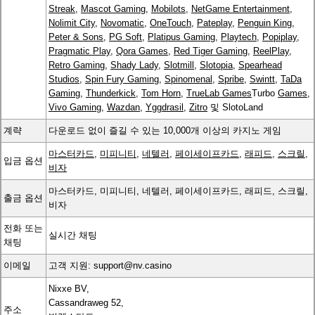
Streak
,
Mascot Gaming
,
Mobilots
,
NetGame Entertainment
,
Nolimit City
,
Novomatic
,
OneTouch
,
Pateplay
,
Penguin King
,
Peter & Sons
,
PG Soft
,
Platipus Gaming
,
Playtech
,
Popiplay
,
Pragmatic Play
,
Qora Games
,
Red Tiger Gaming
,
ReelPlay
,
Retro Gaming
,
Shady Lady
,
Slotmill
,
Slotopia
,
Spearhead
Studios
,
Spin Fury Gaming
,
Spinomenal
,
Spribe
,
Swintt
,
TaDa
Gaming
,
Thunderkick
,
Tom Horn
,
TrueLab Games
Turbo
Games
,
Vivo Gaming
,
Wazdan
,
Yggdrasil
,
Zitro
및 SlotoLand
계략
다운로드 없이 즐길 수 있는 10,000개 이상의 카지노 게임
마스터카드
,
미피니티
,
네텔러
,
페이세이프카드
,
래피드
,
스크릴
,
입금 옵션
비자
마스터카드, 미피니티, 네텔러, 페이세이프카드, 래피드, 스크릴,
출금 옵션
비자
전화 또는
실시간 채팅
채팅
이메일
고객 지원: support@nv.casino
Nixxe BV,
Cassandraweg 52,
주소