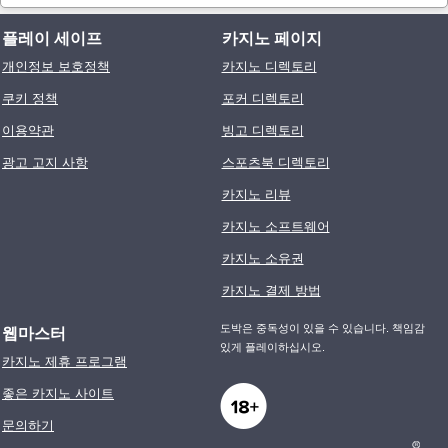
플레이 세이프
카지노 페이지
개인정보 보호정책
카지노 디렉토리
쿠키 정책
포커 디렉토리
이용약관
빙고 디렉토리
광고 고지 사항
스포츠북 디렉토리
카지노 리뷰
카지노 소프트웨어
카지노 소유권
카지노 결제 방법
도박은 중독성이 있을 수 있습니다. 책임감
웹마스터
있게 플레이하십시오.
카지노 제휴 프로그램
좋은 카지노 사이트
문의하기