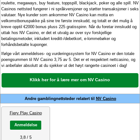
roulette, megaways, buy feature, toppspill, blackjack, poker og alle spill. NV
Casinos nettsted fungerer i ni språkversjoner og støtter transaksjoner i seks
valutaer. Nye kunder som ankommer NV Casino kan motta en
velkomstbonuspakke på sine tre første innskudd, og totalt er det mulig å
kreve opptil €2000 bonus pluss 225 gratisspinn. Når du foretar innskudd og
uttak hos NV Casino, er det et utvalg av over syv forskjellige
betalingsmetoder, inkludert kreditt-/debetkort, e-lommebøker og
forhåndsbetalte kuponger.
Ifølge vårt anmeldelses- og vurderingssystem for NV Casino er den totale
poengsummen til NV Casino 3,75 av 5. Det er et respektert nettcasino, og
vi anbefaler absolutt at du sjekker ut det høyt rangerte casinoet i dag!
Klikk her for å lære mer om NV Casino
Andre gamblingnettsteder relatert til
NV Casino
Fiery Play Casino
Anmeldelse
3,8 / 5