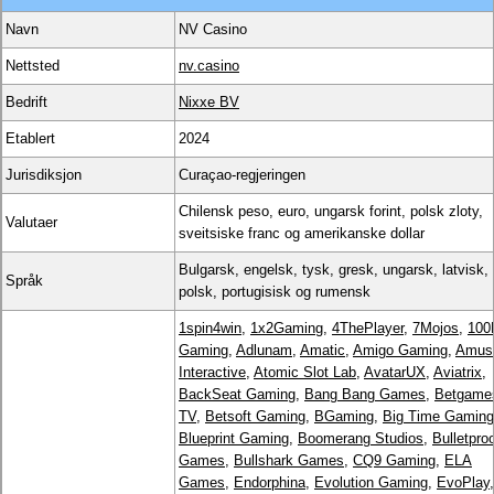
Navn
NV Casino
Nettsted
nv.casino
Bedrift
Nixxe BV
Etablert
2024
Jurisdiksjon
Curaçao-regjeringen
Chilensk peso, euro, ungarsk forint, polsk zloty,
Valutaer
sveitsiske franc og amerikanske dollar
Bulgarsk, engelsk, tysk, gresk, ungarsk, latvisk,
Språk
polsk, portugisisk og rumensk
1spin4win
,
1x2Gaming
,
4ThePlayer
,
7Mojos
,
100
Gaming
,
Adlunam
,
Amatic
,
Amigo Gaming
,
Amus
Interactive
,
Atomic Slot Lab
,
AvatarUX
,
Aviatrix
,
BackSeat Gaming
,
Bang Bang Games
,
Betgame
TV
,
Betsoft Gaming
,
BGaming
,
Big Time Gaming
Blueprint Gaming
,
Boomerang Studios
,
Bulletpro
Games
,
Bullshark Games
,
CQ9 Gaming
,
ELA
Games
,
Endorphina
,
Evolution Gaming
,
EvoPlay
,