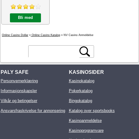
Bli med
Online Casino Dollar
»
Online Casino Katalog
» NV Casino Anmeldelse
PALY SAFE
KASINOSIDER
Personvernerklæring
Kasinokatalog
Informasjonskapsler
Pokerkatalog
Vilkår og betingelser
Bingokatalog
Ansvarsfraskrivelse for annonsering
Katalog over sportsbooks
Kasinoanmeldelse
Kasinoprogramvare