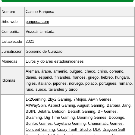
Nombre
Casino Paripesa
Sitio web
paripesa.com
Compañía
Vezzali Limitada
Establecido
2021
Jurisdicción
Gobierno de Curazao
Monedas
Euros y dólares estadounidenses
Alemán, árabe, armenio, búlgaro, checo, chino, coreano,
danés, español, finlandés, francés, griego, hebreo, húngaro,
Idiomas
inglés, italiano, japonés, noruego, polaco, portugués, rumano,
ruso, sueco, tailandés y turco.
1x2Gaming
,
2by2 Gaming
,
7Mojos
,
Aiwin Games
,
AllWaySpin
,
Aspect Gaming
,
August Gaming
,
Barbara Bang
,
BBIN
,
Belatra
,
Betixon
,
Betsoft Gaming
,
BF Games
,
BGaming
,
Big Time Gaming
,
Booming Games
,
Booongo
,
Bunfox Games
,
Cayetano Gaming
,
Charismatic Games
,
Concept Gaming
,
Crazy Tooth Studio
,
DLV
,
Dragoon Soft
,