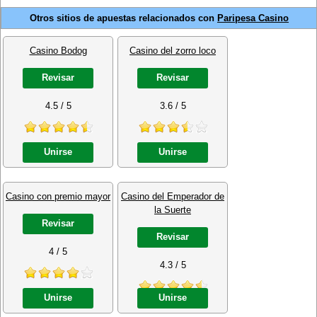
Otros sitios de apuestas relacionados con
Paripesa Casino
Casino Bodog
Casino del zorro loco
Revisar
Revisar
4.5 / 5
3.6 / 5
Unirse
Unirse
Casino con premio mayor
Casino del Emperador de
la Suerte
Revisar
Revisar
4 / 5
4.3 / 5
Unirse
Unirse