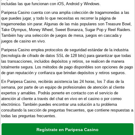
incluidas las que funcionan con iOS, Android y Windows.
Paripesa Casino cuenta con una amplia colección de tragamonedas a las
que puedes jugar, y todo lo que necesitas es recorrer la página de
tragamonedas sin parar. Algunas de las más populares son Treasure Bowl,
Take Olympus, Money Wheel, Sweet Bonanza, Sugar Pop y Reel Raiders.
También hay una selección de juegos de mesa, juegos en cascada y
juegos de casino en vivo.
Paripesa Casino emplea protocolos de seguridad estándar de la industria
(tecnología de cifrado de datos SSL de 128 bits) para garantizar que todas
las transacciones, incluidos depósitos y retiros, se realicen de manera
totalmente segura. Los métodos de pago disponibles son opciones de pago
de gran reputación y confianza que brindan depósitos y retiros seguros.
En Paripesa Casino, recibirás asistencia las 24 horas, los 7 días de la
semana, por parte de un equipo de profesionales de atención al cliente
expertos y amables. Podrás ponerte en contacto con el servicio de
atención al cliente a través del chat en vivo en el casino o por correo
electrónico. También puedes encontrar una solución a tu problema
consultando la sección de preguntas frecuentes, que contiene respuestas a
todas las preguntas frecuentes.
Regístrate en Paripesa Casino