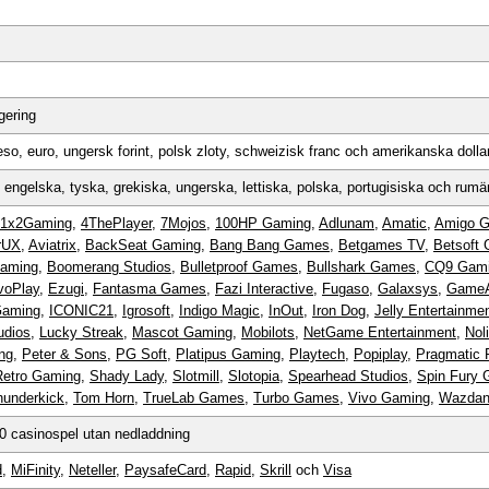
gering
so, euro, ungersk forint, polsk zloty, schweizisk franc och amerikanska dolla
 engelska, tyska, grekiska, ungerska, lettiska, polska, portugisiska och rum
1x2Gaming
,
4ThePlayer
,
7Mojos
,
100HP Gaming
,
Adlunam
,
Amatic
,
Amigo 
rUX
,
Aviatrix
,
BackSeat Gaming
,
Bang Bang Games
,
Betgames TV
,
Betsoft
Gaming
,
Boomerang Studios
,
Bulletproof Games
,
Bullshark Games
,
CQ9 Gam
voPlay
,
Ezugi
,
Fantasma Games
,
Fazi Interactive
,
Fugaso
,
Galaxsys
,
GameA
Gaming
,
ICONIC21
,
Igrosoft
,
Indigo Magic
,
InOut
,
Iron Dog
,
Jelly Entertainme
udios
,
Lucky Streak
,
Mascot Gaming
,
Mobilots
,
NetGame Entertainment
,
Noli
ng
,
Peter & Sons
,
PG Soft
,
Platipus Gaming
,
Playtech
,
Popiplay
,
Pragmatic 
Retro Gaming
,
Shady Lady
,
Slotmill
,
Slotopia
,
Spearhead Studios
,
Spin Fury 
hunderkick
,
Tom Horn
,
TrueLab Games
,
Turbo Games
,
Vivo Gaming
,
Wazda
0 casinospel utan nedladdning
d
,
MiFinity
,
Neteller
,
PaysafeCard
,
Rapid
,
Skrill
och
Visa