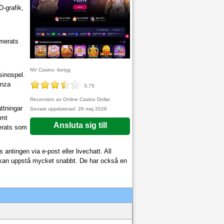
-grafik,
imerats
NV Casino
-betyg
sinospel.
anza
3,75
Recension av
Online Casino Dollar
ttningar
Senast uppdaterad: 26 maj 2026
amt
Ansluta sig till
ierats som
ntingen via e-post eller livechatt. All
m kan uppstå mycket snabbt. De har också en