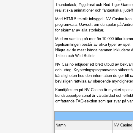
Thunderkick, Yggdrasil och Red Tiger Gaming
realistiska animationer och fantastiska ljudeff
Med HTML5-teknik inbyggd i NV Casino kan du
programvara. Oavsett om du spelar på Android
för skärmar av alla storlekar.
Med en samling på mer än 10 000 titlar kommer
Spelsamlingen består av olika typer av spel, i
Några av de mest kända namnen inkluderar Az
Trillion och Wild Bullets.
NV Casino erbjuder ett brett utbud av bekväm
och uttag. Krypteringsprogramvaran säkerställ
känsligheten hos den information de ger till 
bevisligen rättvisa av oberoende myndigheter
Kundtjänsten på NV Casino är mycket specialis
kundsupportpersonal är välutbildad och effek
omfattande FAQ-sektion som ger svar på vanl
Namn
NV Casino