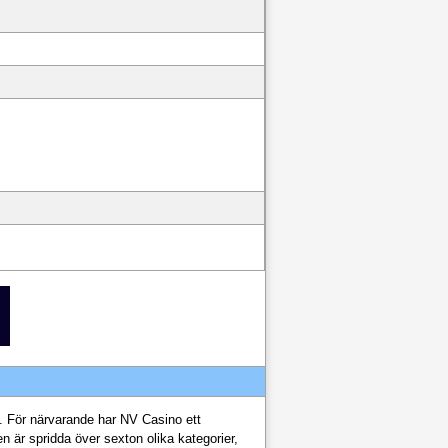
V. För närvarande har NV Casino ett
n är spridda över sexton olika kategorier,