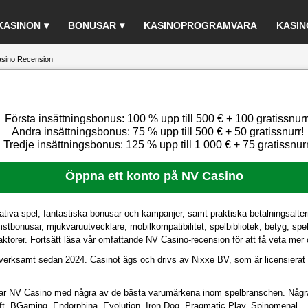
KASINON
BONUSAR
KASINOPROGRAMVARA
KASI
sino Recension
Första insättningsbonus: 100 % upp till 500 € + 100 gratissnurr
Andra insättningsbonus: 75 % upp till 500 € + 50 gratissnurr!
Tredje insättningsbonus: 125 % upp till 1 000 € + 75 gratissnurr
Öppna ett konto på NV Casino
ativa spel, fantastiska bonusar och kampanjer, samt praktiska betalningsalte
tbonusar, mjukvaruutvecklare, mobilkompatibilitet, spelbibliotek, betyg, spel
aktorer. Fortsätt läsa vår omfattande NV Casino-recension för att få veta mer
 verksamt sedan 2024. Casinot ägs och drivs av Nixxe BV, som är licensierat
etar NV Casino med några av de bästa varumärkena inom spelbranschen. Någr
ft, BGaming, Endorphina, Evolution, Iron Dog, Pragmatic Play, Spinomenal,