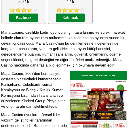
3.9 / 5
4 / 5
Katılmak
Katılmak
Maria Casino, özellikle kadın oyuncular için tasarlanmış ve sürekli hareket
halinde olan tüm oyunculara mükemmel kalitede casino oyunları sunan bir
çevrimiçi casinodur. Maria Casino'nun bu derinlemesine incelemesinde,
karşılama bonuslarını, yazılım geliştiricilerini, oyun kütüphanesini,
derecelendirme puanını, kumar lisanslarını, güvenlik önlemlerini, ödeme
seçeneklerini, müşteri desteğini ve diğer faktörleri analiz edeceğiz. Maria
Casino hakkında daha fazla bilgi edinmek için okumaya devam edin.
Maria Casino, 2007'den beri faaliyet
www.mariacasino.co.uk
gösteren bir çevrimiçi kumarhanedir.
Kumarhane, Cebelitarık Kumar
Komisyonu ve Birleşik Krallık Kumar
Komisyonu tarafından lisanslanan ve
düzenlenen Kindred Group Plc'ye aittir
ve onun tarafından işletilmektedir.
Maria Casino oyunları, küresel lider
yazılım geliştiricileri tarafından
desteklenmektedir. Bu benzersiz sitede,