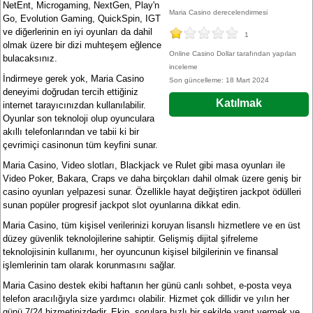
NetEnt, Microgaming, NextGen, Play'n
Maria Casino
derecelendirmesi
Go, Evolution Gaming, QuickSpin, IGT
ve diğerlerinin en iyi oyunları da dahil
1
olmak üzere bir dizi muhteşem eğlence
Online Casino Dollar
tarafından yapılan
bulacaksınız.
inceleme
İndirmeye gerek yok, Maria Casino
Son güncelleme: 18 Mart 2024
deneyimi doğrudan tercih ettiğiniz
Katılmak
internet tarayıcınızdan kullanılabilir.
Oyunlar son teknoloji olup oyunculara
akıllı telefonlarından ve tabii ki bir
çevrimiçi casinonun tüm keyfini sunar.
Maria Casino, Video slotları, Blackjack ve Rulet gibi masa oyunları ile
Video Poker, Bakara, Craps ve daha birçokları dahil olmak üzere geniş bir
casino oyunları yelpazesi sunar. Özellikle hayat değiştiren jackpot ödülleri
sunan popüler progresif jackpot slot oyunlarına dikkat edin.
Maria Casino, tüm kişisel verilerinizi koruyan lisanslı hizmetlere ve en üst
düzey güvenlik teknolojilerine sahiptir. Gelişmiş dijital şifreleme
teknolojisinin kullanımı, her oyuncunun kişisel bilgilerinin ve finansal
işlemlerinin tam olarak korunmasını sağlar.
Maria Casino destek ekibi haftanın her günü canlı sohbet, e-posta veya
telefon aracılığıyla size yardımcı olabilir. Hizmet çok dillidir ve yılın her
günü 7/24 hizmetinizdedir. Ekip, sorulara hızlı bir şekilde yanıt vermek ve