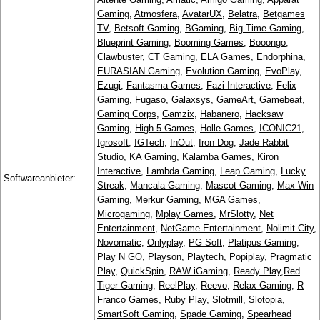
Gaming
,
Atmosfera
,
AvatarUX
,
Belatra
,
Betgames
TV
,
Betsoft Gaming
,
BGaming
,
Big Time Gaming
,
Blueprint Gaming
,
Booming Games
,
Booongo
,
Clawbuster
,
CT Gaming
,
ELA Games
,
Endorphina
,
EURASIAN Gaming
,
Evolution Gaming
,
EvoPlay
,
Ezugi
,
Fantasma Games
,
Fazi Interactive
,
Felix
Gaming
,
Fugaso
,
Galaxsys
,
GameArt
,
Gamebeat
,
Gaming Corps
,
Gamzix
,
Habanero
,
Hacksaw
Gaming
,
High 5 Games
,
Holle Games
,
ICONIC21
,
Igrosoft
,
IGTech
,
InOut
,
Iron Dog
,
Jade Rabbit
Studio
,
KA Gaming
,
Kalamba Games
,
Kiron
Interactive
,
Lambda Gaming
,
Leap Gaming
,
Lucky
Softwareanbieter:
Streak
,
Mancala Gaming
,
Mascot Gaming
,
Max Win
Gaming
,
Merkur Gaming
,
MGA Games
,
Microgaming
,
Mplay Games
,
MrSlotty
,
Net
Entertainment
,
NetGame Entertainment
,
Nolimit City
,
Novomatic
,
Onlyplay
,
PG Soft
,
Platipus Gaming
,
Play N GO
,
Playson
,
Playtech
,
Popiplay
,
Pragmatic
Play
,
QuickSpin
,
RAW iGaming
,
Ready Play
,
Red
Tiger Gaming
,
ReelPlay
,
Reevo
,
Relax Gaming
,
R
Franco Games
,
Ruby Play
,
Slotmill
,
Slotopia
,
SmartSoft Gaming
,
Spade Gaming
,
Spearhead