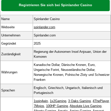
Registrieren Sie sich bei Spinlander Casino
Name
Spinlander Casino
Webseite
spinlander.com
Unternehmen
Spinlander.com
Gegründet
2025
Regierung der Autonomen Insel Anjouan, Union der
Zuständigkeit
Komoren
Kanadische Dollar, Dänische Kronen, Euro,
Ungarische Forint, Neuseeländische Dollar,
Währungen
Norwegische Kronen, Polnische Zloty und Schweizer
Franken
Englisch, Griechisch, Ungarisch, Italienisch und
Sprachen
Portugiesisch
1spin4win
,
1x2Gaming
,
3 Oaks Gaming
,
4ThePlayer
,
7Mojos
,
100HP Gaming
,
Absolute Live Gaming
,
Altente Gaming
,
Amatic
,
Amigo Gaming
,
Apparat