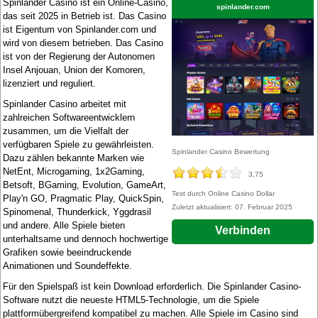
Spinlander Casino ist ein Online-Casino,
spinlander.com
das seit 2025 in Betrieb ist. Das Casino
ist Eigentum von Spinlander.com und
wird von diesem betrieben. Das Casino
ist von der Regierung der Autonomen
Insel Anjouan, Union der Komoren,
lizenziert und reguliert.
Spinlander Casino arbeitet mit
zahlreichen Softwareentwicklern
zusammen, um die Vielfalt der
verfügbaren Spiele zu gewährleisten.
Spinlander Casino
Bewertung
Dazu zählen bekannte Marken wie
NetEnt, Microgaming, 1x2Gaming,
3,75
Betsoft, BGaming, Evolution, GameArt,
Test durch
Online Casino Dollar
Play'n GO, Pragmatic Play, QuickSpin,
Zuletzt aktualisiert: 07. Februar 2025
Spinomenal, Thunderkick, Yggdrasil
und andere. Alle Spiele bieten
Verbinden
unterhaltsame und dennoch hochwertige
Grafiken sowie beeindruckende
Animationen und Soundeffekte.
Für den Spielspaß ist kein Download erforderlich. Die Spinlander Casino-
Software nutzt die neueste HTML5-Technologie, um die Spiele
plattformübergreifend kompatibel zu machen. Alle Spiele im Casino sind