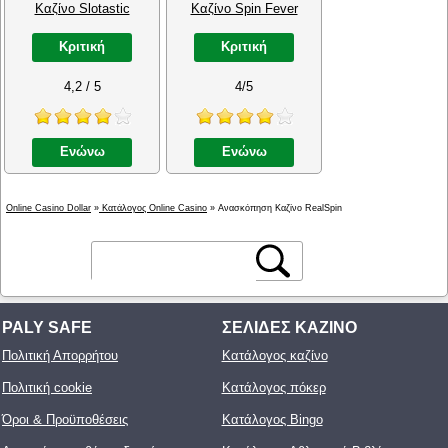
Καζίνο Slotastic
Καζίνο Spin Fever
Κριτική
Κριτική
4,2 / 5
4/5
Ενώνω
Ενώνω
Online Casino Dollar
»
Κατάλογος Online Casino
» Ανασκόπηση Καζίνο RealSpin
PALY SAFE
ΣΕΛΊΔΕΣ ΚΑΖΊΝΟ
Πολιτική Απορρήτου
Κατάλογος καζίνο
Πολιτική cookie
Κατάλογος πόκερ
Όροι & Προϋποθέσεις
Κατάλογος Bingo