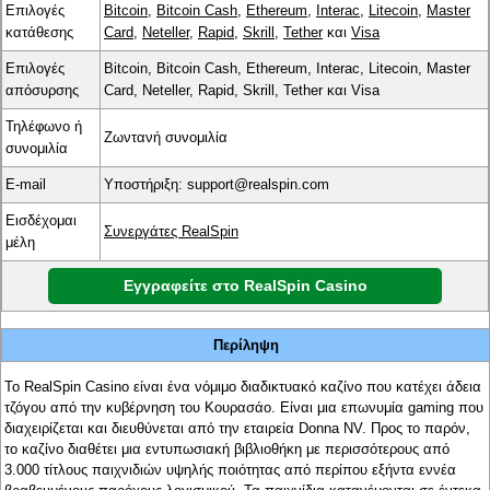
Επιλογές
Bitcoin
,
Bitcoin Cash
,
Ethereum
,
Interac
,
Litecoin
,
Master
κατάθεσης
Card
,
Neteller
,
Rapid
,
Skrill
,
Tether
και
Visa
Επιλογές
Bitcoin, Bitcoin Cash, Ethereum, Interac, Litecoin, Master
απόσυρσης
Card, Neteller, Rapid, Skrill, Tether και Visa
Τηλέφωνο ή
Ζωντανή συνομιλία
συνομιλία
E-mail
Υποστήριξη: support@realspin.com
Εισδέχομαι
Συνεργάτες RealSpin
μέλη
Εγγραφείτε στο RealSpin Casino
Περίληψη
Το RealSpin Casino είναι ένα νόμιμο διαδικτυακό καζίνο που κατέχει άδεια
τζόγου από την κυβέρνηση του Κουρασάο. Είναι μια επωνυμία gaming που
διαχειρίζεται και διευθύνεται από την εταιρεία Donna NV. Προς το παρόν,
το καζίνο διαθέτει μια εντυπωσιακή βιβλιοθήκη με περισσότερους από
3.000 τίτλους παιχνιδιών υψηλής ποιότητας από περίπου εξήντα εννέα