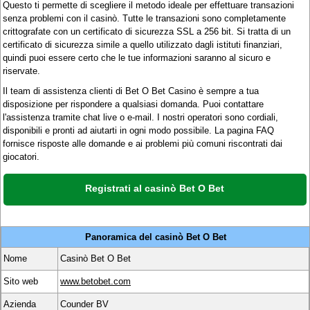
Questo ti permette di scegliere il metodo ideale per effettuare transazioni
senza problemi con il casinò. Tutte le transazioni sono completamente
crittografate con un certificato di sicurezza SSL a 256 bit. Si tratta di un
certificato di sicurezza simile a quello utilizzato dagli istituti finanziari,
quindi puoi essere certo che le tue informazioni saranno al sicuro e
riservate.
Il team di assistenza clienti di Bet O Bet Casino è sempre a tua
disposizione per rispondere a qualsiasi domanda. Puoi contattare
l'assistenza tramite chat live o e-mail. I nostri operatori sono cordiali,
disponibili e pronti ad aiutarti in ogni modo possibile. La pagina FAQ
fornisce risposte alle domande e ai problemi più comuni riscontrati dai
giocatori.
Registrati al casinò Bet O Bet
Panoramica del casinò Bet O Bet
Nome
Casinò Bet O Bet
Sito web
www.betobet.com
Azienda
Counder BV