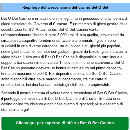
Riepilogo della recensione del casinò Bet O Bet
Bet O Bet Casino è un casinò online legittimo in possesso di una licenza di
gioco rilasciata dal Governo di Curaçao. È un marchio di gioco gestito dalla
società Counter BV. Attualmente, Bet O Bet Casino vanta
un'impressionante libreria di oltre 3.000 titoli di alta qualità, provenienti da
circa sessantaquattro fornitori di software pluripremiati. I giochi sono
suddivisi in otto diverse categorie, tra cui video slot, giochi più popolari,
nuovi giochi, casinò live, slot con jackpot, giochi da tavolo, giochi casual e
video poker. Il sito web di Bet O Bet Casino è disponibile in otto lingue e
supporta transazioni in due valute. I nuovi clienti che si iscrivono a Bet O
Bet Casino possono ricevere un bonus di benvenuto sul primo deposito,
fino a un massimo di 500 €. Per depositi e prelievi su Bet O Bet Casino,
sono disponibili oltre nove metodi di pagamento, tra cui carte di
credito/debito, bonifici bancari, portafogli elettronici e criptovalute.
Secondo il nostro sistema di valutazione e recensione di Bet O Bet Casino,
il punteggio complessivo di Bet O Bet Casino è di 1 su 5. Si tratta di un
casinò online fraudolento e non consigliamo di giocarci; vi suggeriamo di
starne alla larga!
Clicca qui per saperne di più su Bet O Bet Casino