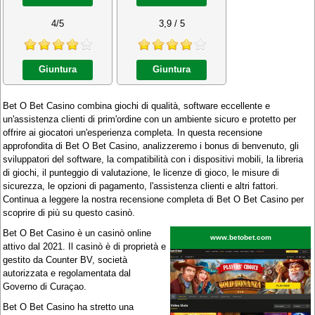
4/5
3,9 / 5
Giuntura
Giuntura
Bet O Bet Casino combina giochi di qualità, software eccellente e
un'assistenza clienti di prim'ordine con un ambiente sicuro e protetto per
offrire ai giocatori un'esperienza completa. In questa recensione
approfondita di Bet O Bet Casino, analizzeremo i bonus di benvenuto, gli
sviluppatori del software, la compatibilità con i dispositivi mobili, la libreria
di giochi, il punteggio di valutazione, le licenze di gioco, le misure di
sicurezza, le opzioni di pagamento, l'assistenza clienti e altri fattori.
Continua a leggere la nostra recensione completa di Bet O Bet Casino per
scoprire di più su questo casinò.
Bet O Bet Casino è un casinò online
www.betobet.com
attivo dal 2021. Il casinò è di proprietà e
gestito da Counter BV, società
autorizzata e regolamentata dal
Governo di Curaçao.
Bet O Bet Casino ha stretto una