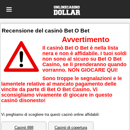
Recensione del casinò Bet O Bet
Avvertimento
Il casinò Bet O Bet è nella lista
nera e non è affidabile. I tuoi soldi
non sono al sicuro su Bet O Bet
Casino, se li prenderanno quando
vorranno. NON GIOCARE QUI!
Sono troppe le segnalazioni e le
lamentele relative al mancato pagamento delle
vincite da parte di Bet O Bet Casino. Vi
sconsigliamo vivamente di giocare in questo
casinò disonesto!
Vi preghiamo di scegliere tra questi casinò online affidabili:
Casinò 888
Casinò di copertura