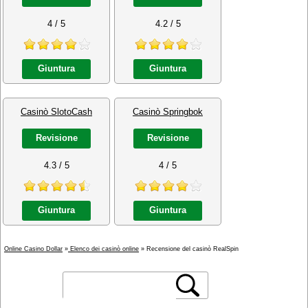
4 / 5
4.2 / 5
Giuntura
Giuntura
Casinò SlotoCash
Casinò Springbok
Revisione
Revisione
4.3 / 5
4 / 5
Giuntura
Giuntura
Online Casino Dollar
»
Elenco dei casinò online
» Recensione del casinò RealSpin