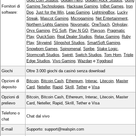
Gold Coin Studios
,
Golden Hero
,
Golden Rock Studios
,
Gong
Fornitori di
Gaming Technologies
,
Hacksaw Gaming
,
InBet Games
,
Iron
software:
Dog
,
Just for the Win
,
Leap Gaming
,
LightningBox
,
Lucky
Streak
,
Mascot Gaming
,
Microgaming
,
Net Entertainment
,
Northern Lights Gaming
,
Novomatic
,
OneTouch
,
Onlyplay
,
Oryx Gaming
,
PG Soft
,
Play N GO
,
Playson
,
Pragmatic
Play
,
QuickSpin
,
Real Dealer Studios
,
Relax Gaming
,
Ruby
Play
,
Skywind
,
Slingshot Studios
,
SmartSoft Gaming
,
Snowborn Games
,
Spinomenal
,
Spribe
,
Stake Logic
,
Stormcraft Studios
,
Swintt
,
Switch Studios
,
Tom Horn
,
Triple
Edge Studios
,
Vivo Gaming
,
Wazdan
e
Yggdrasil
Giochi
Oltre 3.000 giochi da casinò senza download
Opzioni di
Bitcoin
,
Bitcoin Cash
,
Ethereum
,
Interac
,
Litecoin
,
Master
deposito
Card
,
Neteller
,
Rapid
,
Skrill
,
Tether
e
Visa
Opzioni di
Bitcoin, Bitcoin Cash, Ethereum, Interac, Litecoin, Master
prelievo
Card, Neteller, Rapid, Skrill, Tether e Visa
Telefono o
Chat dal vivo
chat
E-mail
Supporto: support@realspin.com