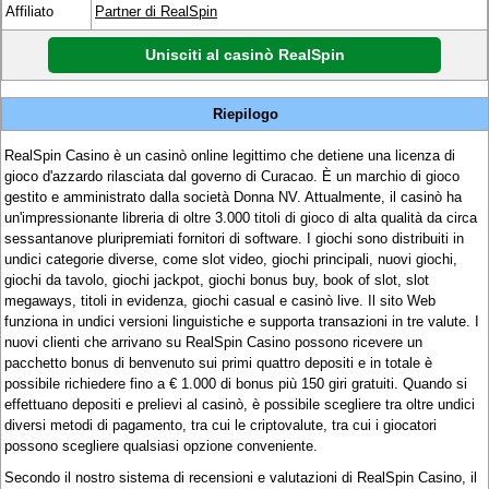
Affiliato
Partner di RealSpin
Unisciti al casinò RealSpin
Riepilogo
RealSpin Casino è un casinò online legittimo che detiene una licenza di
gioco d'azzardo rilasciata dal governo di Curacao. È un marchio di gioco
gestito e amministrato dalla società Donna NV. Attualmente, il casinò ha
un'impressionante libreria di oltre 3.000 titoli di gioco di alta qualità da circa
sessantanove pluripremiati fornitori di software. I giochi sono distribuiti in
undici categorie diverse, come slot video, giochi principali, nuovi giochi,
giochi da tavolo, giochi jackpot, giochi bonus buy, book of slot, slot
megaways, titoli in evidenza, giochi casual e casinò live. Il sito Web
funziona in undici versioni linguistiche e supporta transazioni in tre valute. I
nuovi clienti che arrivano su RealSpin Casino possono ricevere un
pacchetto bonus di benvenuto sui primi quattro depositi e in totale è
possibile richiedere fino a € 1.000 di bonus più 150 giri gratuiti. Quando si
effettuano depositi e prelievi al casinò, è possibile scegliere tra oltre undici
diversi metodi di pagamento, tra cui le criptovalute, tra cui i giocatori
possono scegliere qualsiasi opzione conveniente.
Secondo il nostro sistema di recensioni e valutazioni di RealSpin Casino, il