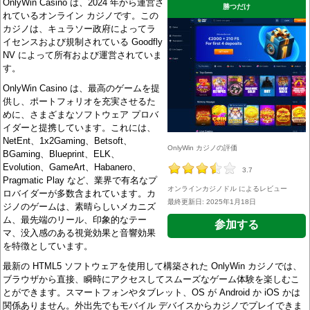
OnlyWin Casino は、2024 年から運営さ
勝つだけ
れているオンライン カジノです。この
カジノは、キュラソー政府によってラ
イセンスおよび規制されている Goodfly
NV によって所有および運営されていま
す。
OnlyWin Casino は、最高のゲームを提
供し、ポートフォリオを充実させるた
めに、さまざまなソフトウェア プロバ
イダーと提携しています。これには、
NetEnt、1x2Gaming、Betsoft、
OnlyWin カジノの
評価
BGaming、Blueprint、ELK、
Evolution、GameArt、Habanero、
3.7
Pragmatic Play など、業界で有名なプ
オンラインカジノドル
によるレビュー
ロバイダーが多数含まれています。カ
最終更新日: 2025年1月18日
ジノのゲームは、素晴らしいメカニズ
ム、最先端のリール、印象的なテー
参加する
マ、没入感のある視覚効果と音響効果
を特徴としています。
最新の HTML5 ソフトウェアを使用して構築された OnlyWin カジノでは、
ブラウザから直接、瞬時にアクセスしてスムーズなゲーム体験を楽しむこ
とができます。スマートフォンやタブレット、OS が Android か iOS かは
関係ありません。外出先でもモバイル デバイスからカジノでプレイできま