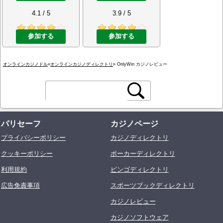
4.1 / 5
3.9 / 5
参加する
参加する
オンラインカジノドル
»
オンラインカジノディレクトリ
» OnlyWin カジノレビュー
パリセーフ
カジノページ
プライバシーポリシー
カジノディレクトリ
クッキーポリシー
ポーカーディレクトリ
利用規約
ビンゴディレクトリ
広告免責事項
スポーツブックディレクトリ
カジノレビュー
カジノソフトウェア