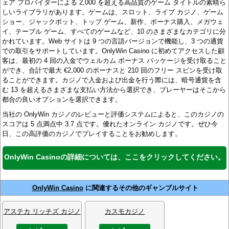
ェア プロバイダーによる 2,000 を超える高品質のゲーム タイトルの素晴ら
しいライブラリがあります。ゲームは、スロット、ライブ カジノ、ゲーム
ショー、ジャックポット、トップ ゲーム、新作、ボーナス購入、メガウェ
イ、テーブル ゲーム、すべてのゲームなど、10 のさまざまなカテゴリに分
かれています。Web サイトは 9 つの言語バージョンで機能し、3 つの通貨
での取引をサポートしています。OnlyWin Casino に初めてアクセスした顧
客は、最初の 4 回の入金でウェルカム ボーナス パッケージを受け取ること
ができ、合計で最大 €2,000 のボーナスと 210 回のフリー スピンを受け取
ることができます。カジノで入金および出金を行う際には、暗号通貨を含
む 13 を超えるさまざまな支払い方法から選択でき、プレーヤーはそこから
都合の良いオプションを選択できます。
当社の OnlyWin カジノのレビューと評価システムによると、このカジノの
スコアは 5 点満点中 3.7 点です。優れたオンライン カジノです。ぜひ今
日、この高評価のカジノでプレイすることをお勧めします。
OnlyWin Casinoの詳細については、ここをクリックしてください。
OnlyWin Casino
に関連するその他のギャンブルサイト
アステカ リッチズ カジノ
カスモカジノ