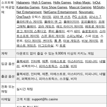
소프트웨
Habanero
,
High 5 Games
,
Holle Games
,
Indigo Magic
,
InOut
,
어 제공업
Kalamba Games
,
King Show Games
,
Mascot Gaming
,
MrSlotty
,
체:
Net Entertainment
,
NetGame Entertainment
,
Novomatic
,
OneTouch
오릭스
게이밍
,
피터 앤 선즈
,
PG 소프트
,
피닉스 7
,
플라티푸스 게이밍
,
플레이 앤 고
,
플레이지아
,
포피플레이
,
프래
그매틱 플레이
,
코라 게임즈
,
레드 타이거 게이밍
,
레트로 게이밍
,
로그 게이밍 스튜디오
,
루비 플레이
, 세가
새미
,
슬로토피아
,
스마
트소프트 게이밍
,
스핀 퓨리 게이밍
,
스피노메날
,
스파
이브
, 스
윈트,
타다 게이밍,
썬더킥
,
톰 혼
,
터보 게임즈
,
비보 게이밍
,
윈
패스트 게임즈
,
이그드라실
, 지
트로
계략
다운로드 없이 즐길 수 있는 9,000개 이상의 카지노 게임
플렉세핀
,
인터랙
,
제톤
,
마에스트로
,
마스터카드
,
미피니티
,
네텔
입금 옵션
러
, 퍼펙트머니,
피아스트릭스
,
스크릴
,
비자
플렉세핀, 인터랙, 제톤, 마에스트로, 마스터카드, 미피니티, 네텔
출금 옵션
러, 퍼펙트머니, 피아스트릭스, 스크릴, 비자
전화 또는
실시간 채팅
채팅
이메일
고객 지원: support@fs.casino