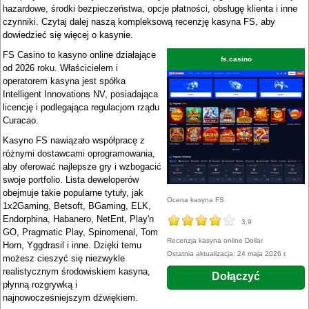
hazardowe, środki bezpieczeństwa, opcje płatności, obsługę klienta i inne
czynniki. Czytaj dalej naszą kompleksową recenzję kasyna FS, aby
dowiedzieć się więcej o kasynie.
FS Casino to kasyno online działające
fs.casino
od 2026 roku. Właścicielem i
operatorem kasyna jest spółka
Intelligent Innovations NV, posiadająca
licencję i podlegająca regulacjom rządu
Curacao.
Kasyno FS nawiązało współpracę z
różnymi dostawcami oprogramowania,
aby oferować najlepsze gry i wzbogacić
swoje portfolio. Lista deweloperów
obejmuje takie popularne tytuły, jak
Ocena
kasyna FS
1x2Gaming, Betsoft, BGaming, ELK,
Endorphina, Habanero, NetEnt, Play'n
3.9
GO, Pragmatic Play, Spinomenal, Tom
Recenzja
kasyna online Dollar
Horn, Yggdrasil i inne. Dzięki temu
Ostatnia aktualizacja: 24 maja 2026 r.
możesz cieszyć się niezwykle
realistycznym środowiskiem kasyna,
Dołączyć
płynną rozgrywką i
najnowocześniejszym dźwiękiem.