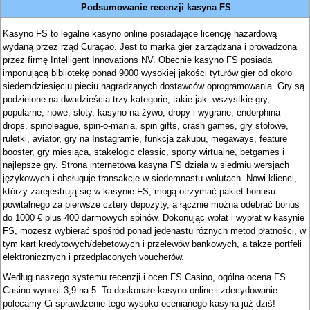
Podsumowanie recenzji kasyna FS
Kasyno FS to legalne kasyno online posiadające licencję hazardową
wydaną przez rząd Curaçao. Jest to marka gier zarządzana i prowadzona
przez firmę Intelligent Innovations NV. Obecnie kasyno FS posiada
imponującą bibliotekę ponad 9000 wysokiej jakości tytułów gier od około
siedemdziesięciu pięciu nagradzanych dostawców oprogramowania. Gry są
podzielone na dwadzieścia trzy kategorie, takie jak: wszystkie gry,
popularne, nowe, sloty, kasyno na żywo, dropy i wygrane, endorphina
drops, spinoleague, spin-o-mania, spin gifts, crash games, gry stołowe,
ruletki, aviator, gry na Instagramie, funkcja zakupu, megaways, feature
booster, gry miesiąca, stakelogic classic, sporty wirtualne, betgames i
najlepsze gry. Strona internetowa kasyna FS działa w siedmiu wersjach
językowych i obsługuje transakcje w siedemnastu walutach. Nowi klienci,
którzy zarejestrują się w kasynie FS, mogą otrzymać pakiet bonusu
powitalnego za pierwsze cztery depozyty, a łącznie można odebrać bonus
do 1000 € plus 400 darmowych spinów. Dokonując wpłat i wypłat w kasynie
FS, możesz wybierać spośród ponad jedenastu różnych metod płatności, w
tym kart kredytowych/debetowych i przelewów bankowych, a także portfeli
elektronicznych i przedpłaconych voucherów.
Według naszego systemu recenzji i ocen FS Casino, ogólna ocena FS
Casino wynosi 3,9 na 5. To doskonałe kasyno online i zdecydowanie
polecamy Ci sprawdzenie tego wysoko ocenianego kasyna już dziś!