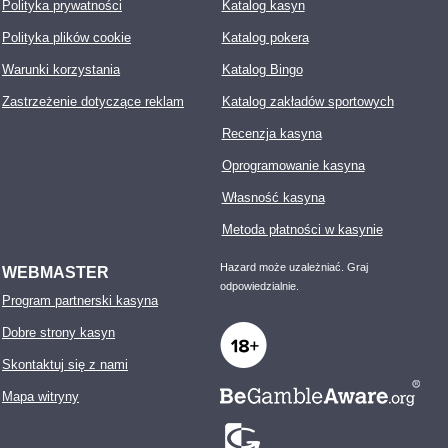
Polityka prywatności
Katalog kasyn
Polityka plików cookie
Katalog pokera
Warunki korzystania
Katalog Bingo
Zastrzeżenie dotyczące reklam
Katalog zakładów sportowych
Recenzja kasyna
Oprogramowanie kasyna
Własność kasyna
Metoda płatności w kasynie
Hazard może uzależniać. Graj
WEBMASTER
odpowiedzialnie.
Program partnerski kasyna
Dobre strony kasyn
Skontaktuj się z nami
Mapa witryny