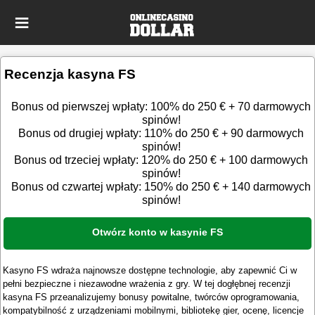
Recenzja kasyna FS
Bonus od pierwszej wpłaty: 100% do 250 € + 70 darmowych
spinów!
Bonus od drugiej wpłaty: 110% do 250 € + 90 darmowych
spinów!
Bonus od trzeciej wpłaty: 120% do 250 € + 100 darmowych
spinów!
Bonus od czwartej wpłaty: 150% do 250 € + 140 darmowych
spinów!
Otwórz konto w kasynie FS
Kasyno FS wdraża najnowsze dostępne technologie, aby zapewnić Ci w
pełni bezpieczne i niezawodne wrażenia z gry. W tej dogłębnej recenzji
kasyna FS przeanalizujemy bonusy powitalne, twórców oprogramowania,
kompatybilność z urządzeniami mobilnymi, bibliotekę gier, ocenę, licencje