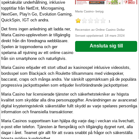
spektakulär underhållning, inklusive
topptitlar från NetEnt, Microgaming,
Maria Casino-
betyg
NextGen, Play'n Go, Evolution Gaming,
QuickSpin, IGT och andra.
1
Det finns ingen anledning att ladda ner,
Recension av
Online Casino Dollar
Maria Casino-upplevelsen är tillgänglig
Senast uppdaterad: 18 mars 2024
direkt från din föredragna webbläsare.
Ansluta sig till
Spelen är toppmoderna och ger
spelarna all njutning av ett online casino
från sin smartphone och naturligtvis.
Maria Casino erbjuder ett stort utbud av kasinospel inklusive videoslots,
bordsspel som Blackjack och Roulette tillsammans med videopoker,
baccarat, craps och många andra. Var särskilt uppmärksam på de populära
progressiva jackpottspelen som erbjuder livsförändrande jackpottpriser.
Maria Casino har licensierade tjänster och säkerhetstekniker av högsta
kvalitet som skyddar alla dina personuppgifter. Användningen av avancerad
digital krypteringsteknik säkerställer fullt skydd av varje spelares personliga
information och finansiella transaktioner.
Maria Casinos supportteam kan hjälpa dig varje dag i veckan via livechatt,
e-post eller telefon. Tjänsten är flerspråkig och tillgänglig dygnet runt, alla
dagar i året. Teamet gör allt för att svara snabbt på frågor och säkerställa
högsta möjliga kundnöjdhet.