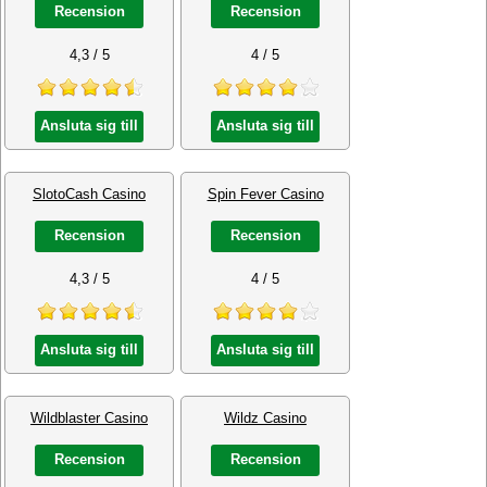
Recension
Recension
4,3 / 5
4 / 5
Ansluta sig till
Ansluta sig till
SlotoCash Casino
Spin Fever Casino
Recension
Recension
4,3 / 5
4 / 5
Ansluta sig till
Ansluta sig till
Wildblaster Casino
Wildz Casino
Recension
Recension