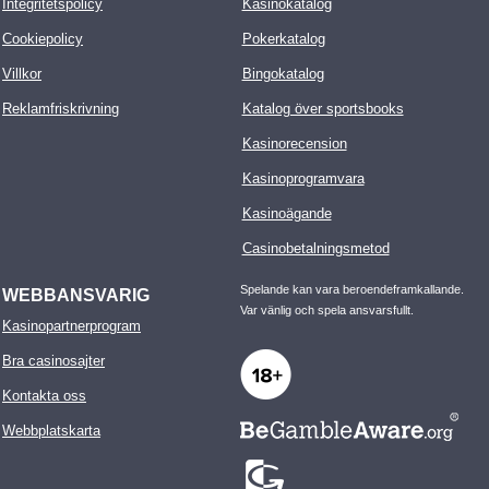
Integritetspolicy
Kasinokatalog
Cookiepolicy
Pokerkatalog
Villkor
Bingokatalog
Reklamfriskrivning
Katalog över sportsbooks
Kasinorecension
Kasinoprogramvara
Kasinoägande
Casinobetalningsmetod
Spelande kan vara beroendeframkallande.
WEBBANSVARIG
Var vänlig och spela ansvarsfullt.
Kasinopartnerprogram
Bra casinosajter
Kontakta oss
Webbplatskarta