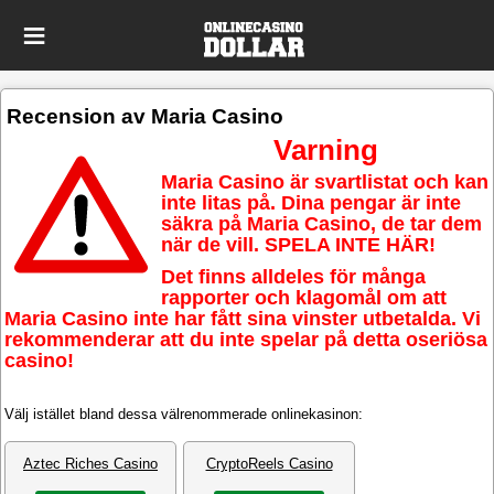
Recension av Maria Casino
Varning
Maria Casino är svartlistat och kan
inte litas på. Dina pengar är inte
säkra på Maria Casino, de tar dem
när de vill. SPELA INTE HÄR!
Det finns alldeles för många
rapporter och klagomål om att
Maria Casino inte har fått sina vinster utbetalda. Vi
rekommenderar att du inte spelar på detta oseriösa
casino!
Välj istället bland dessa välrenommerade onlinekasinon:
Aztec Riches Casino
CryptoReels Casino