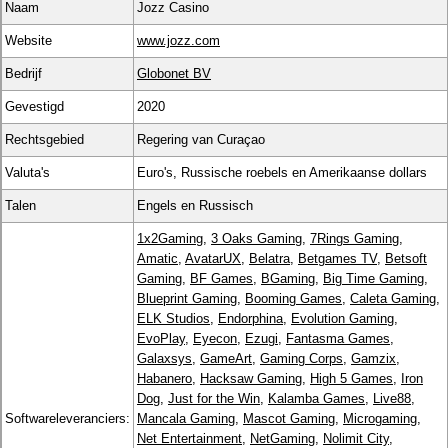
Naam
Jozz Casino
Website
www.jozz.com
Bedrijf
Globonet BV
Gevestigd
2020
Rechtsgebied
Regering van Curaçao
Valuta's
Euro's, Russische roebels en Amerikaanse dollars
Talen
Engels en Russisch
1x2Gaming
,
3 Oaks Gaming
,
7Rings Gaming
,
Amatic
,
AvatarUX
,
Belatra
,
Betgames TV
,
Betsoft
Gaming
,
BF Games
,
BGaming
,
Big Time Gaming
,
Blueprint Gaming
,
Booming Games
,
Caleta Gaming
,
ELK Studios
,
Endorphina
,
Evolution Gaming
,
EvoPlay
,
Eyecon
,
Ezugi
,
Fantasma Games
,
Galaxsys
,
GameArt
,
Gaming Corps
,
Gamzix
,
Habanero
,
Hacksaw Gaming
,
High 5 Games
,
Iron
Dog
,
Just for the Win
,
Kalamba Games
,
Live88
,
Softwareleveranciers:
Mancala Gaming
,
Mascot Gaming
,
Microgaming
,
Net Entertainment
,
NetGaming
,
Nolimit City
,