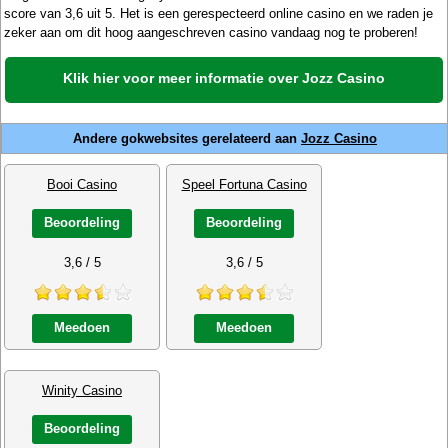
score van 3,6 uit 5. Het is een gerespecteerd online casino en we raden je
zeker aan om dit hoog aangeschreven casino vandaag nog te proberen!
Klik hier voor meer informatie over Jozz Casino
Andere gokwebsites gerelateerd aan
Jozz Casino
Booi Casino
Speel Fortuna Casino
Beoordeling
Beoordeling
3,6 / 5
3,6 / 5
Meedoen
Meedoen
Winity Casino
Beoordeling