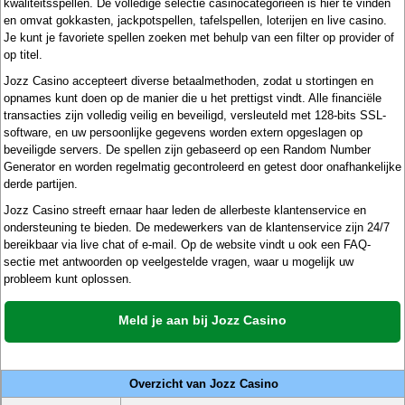
kwaliteitsspellen. De volledige selectie casinocategorieën is hier te vinden
en omvat gokkasten, jackpotspellen, tafelspellen, loterijen en live casino.
Je kunt je favoriete spellen zoeken met behulp van een filter op provider of
op titel.
Jozz Casino accepteert diverse betaalmethoden, zodat u stortingen en
opnames kunt doen op de manier die u het prettigst vindt. Alle financiële
transacties zijn volledig veilig en beveiligd, versleuteld met 128-bits SSL-
software, en uw persoonlijke gegevens worden extern opgeslagen op
beveiligde servers. De spellen zijn gebaseerd op een Random Number
Generator en worden regelmatig gecontroleerd en getest door onafhankelijke
derde partijen.
Jozz Casino streeft ernaar haar leden de allerbeste klantenservice en
ondersteuning te bieden. De medewerkers van de klantenservice zijn 24/7
bereikbaar via live chat of e-mail. Op de website vindt u ook een FAQ-
sectie met antwoorden op veelgestelde vragen, waar u mogelijk uw
probleem kunt oplossen.
Meld je aan bij Jozz Casino
Overzicht van Jozz Casino