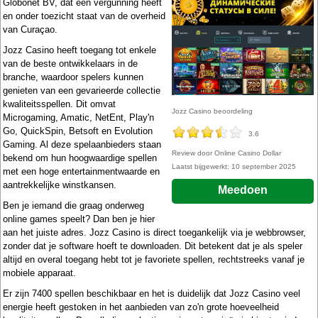
Globonet BV, dat een vergunning heeft
en onder toezicht staat van de overheid
van Curaçao.
Jozz Casino heeft toegang tot enkele
van de beste ontwikkelaars in de
branche, waardoor spelers kunnen
genieten van een gevarieerde collectie
kwaliteitsspellen. Dit omvat
Jozz Casino
beoordeling
Microgaming, Amatic, NetEnt, Play'n
Go, QuickSpin, Betsoft en Evolution
3.6
Gaming. Al deze spelaanbieders staan ​​
Review door
Online Casino Dollar
bekend om hun hoogwaardige spellen
Laatst bijgewerkt: 10 september 2025
met een hoge entertainmentwaarde en
aantrekkelijke winstkansen.
Meedoen
Ben je iemand die graag onderweg
online games speelt? Dan ben je hier
aan het juiste adres. Jozz Casino is direct toegankelijk via je webbrowser,
zonder dat je software hoeft te downloaden. Dit betekent dat je als speler
altijd en overal toegang hebt tot je favoriete spellen, rechtstreeks vanaf je
mobiele apparaat.
Er zijn 7400 spellen beschikbaar en het is duidelijk dat Jozz Casino veel
energie heeft gestoken in het aanbieden van zo'n grote hoeveelheid