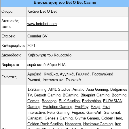
Επισκόπηση του Bet O Bet Casino
Ονομα
Καζίνο Bet O Bet
Δικτυακός
www.betobet.com
τόπος
Εταιρεία
Counder BV
Καθιερωμένος
2021
Δικαιοδοσία
Κυβέρνηση του Κουρασάο
Νομίσματα
ευρώ και δολάριο ΗΠΑ
Αραβικά, Κινέζικα, Αγγλικά, Γαλλικά, Πορτογαλικά,
Γλώσσες
Ρωσικά, Ισπανικά και Τουρκικά
1x2Gaming
,
All41 Studios
,
Amatic
,
Asia Gaming
,
Betgames
TV
,
Betsoft Gaming
,
BGaming
,
Blueprint Gaming
,
Booming
Games
,
Booongo
,
ELK Studios
,
Endorphina
,
EURASIAN
Gaming
,
Evolution Gaming
,
EvoPlay
,
Ezugi
,
Fazi
Interactive
,
Felix Gaming
,
Fugaso
,
GameArt
,
Gamomat
,
Ganapati
,
Genesis Gaming
,
Givme Games
,
Golden Hero
,
Golden Rock Studios
,
Habanero
,
Hacksaw Gaming
,
Iron