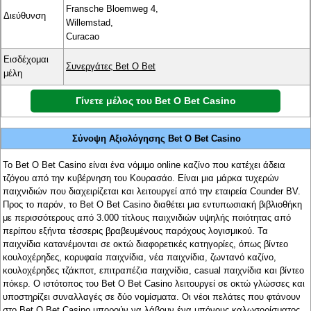
Fransche Bloemweg 4,
Διεύθυνση
Willemstad,
Curacao
Εισδέχομαι
Συνεργάτες Bet O Bet
μέλη
Γίνετε μέλος του Bet O Bet Casino
Σύνοψη Αξιολόγησης Bet O Bet Casino
Το Bet O Bet Casino είναι ένα νόμιμο online καζίνο που κατέχει άδεια
τζόγου από την κυβέρνηση του Κουρασάο. Είναι μια μάρκα τυχερών
παιχνιδιών που διαχειρίζεται και λειτουργεί από την εταιρεία Counder BV.
Προς το παρόν, το Bet O Bet Casino διαθέτει μια εντυπωσιακή βιβλιοθήκη
με περισσότερους από 3.000 τίτλους παιχνιδιών υψηλής ποιότητας από
περίπου εξήντα τέσσερις βραβευμένους παρόχους λογισμικού. Τα
παιχνίδια κατανέμονται σε οκτώ διαφορετικές κατηγορίες, όπως βίντεο
κουλοχέρηδες, κορυφαία παιχνίδια, νέα παιχνίδια, ζωντανό καζίνο,
κουλοχέρηδες τζάκποτ, επιτραπέζια παιχνίδια, casual παιχνίδια και βίντεο
πόκερ. Ο ιστότοπος του Bet O Bet Casino λειτουργεί σε οκτώ γλώσσες και
υποστηρίζει συναλλαγές σε δύο νομίσματα. Οι νέοι πελάτες που φτάνουν
στο Bet O Bet Casino μπορούν να λάβουν ένα μπόνους καλωσορίσματος