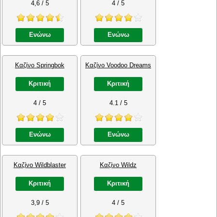
4,6 / 5
4 / 5
Ενώνω
Ενώνω
Καζίνο Springbok
Καζίνο Voodoo Dreams
Κριτική
Κριτική
4 / 5
4.1 / 5
Ενώνω
Ενώνω
Καζίνο Wildblaster
Καζίνο Wildz
Κριτική
Κριτική
3,9 / 5
4 / 5