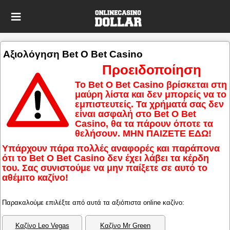
Αξιολόγηση Bet O Bet Casino
Προειδοποίηση
Το Bet O Bet Casino βρίσκεται στη
μαύρη λίστα και δεν μπορείς να το
εμπιστευτείς. Τα χρήματά σας δεν
είναι ασφαλή στο Bet O Bet
Casino, θα τα πάρουν όποτε τα
θελήσουν. ΜΗΝ ΠΑΙΖΕΤΕ ΕΔΩ!
Υπάρχουν πάρα πολλές αναφορές και παράπονα
ότι το Bet O Bet Casino δεν έχει λάβει τα κέρδη
του. Σας συνιστούμε να μην παίξετε σε αυτό το
αθέμιτο καζίνο!
Παρακαλούμε επιλέξτε από αυτά τα αξιόπιστα online καζίνο:
Καζίνο Leo Vegas
Καζίνο Mr Green