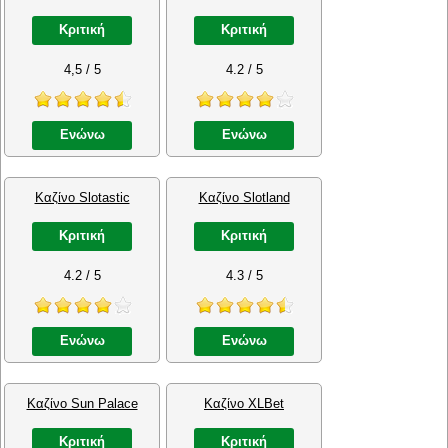
Κριτική
Κριτική
4,5 / 5
4.2 / 5
Ενώνω
Ενώνω
Καζίνο Slotastic
Καζίνο Slotland
Κριτική
Κριτική
4.2 / 5
4.3 / 5
Ενώνω
Ενώνω
Καζίνο Sun Palace
Καζίνο XLBet
Κριτική
Κριτική