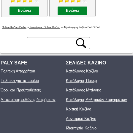
Ενώνω
Ενώνω
Online Καζίνο Dollar
»
Κατάλογος Online Καζίνο
» Αξιολόγηση Καζίνο Bet O Bet
PALY SAFE
ΣΕΛΊΔΕΣ ΚΑΖΊΝΟ
Πολιτική Απορρήτου
Κατάλογος Καζίνο
Πολιτική για τα cookie
Κατάλογος Πόκερ
Όροι και Προϋποθέσεις
Κατάλογος Μπίνγκο
Αποποίηση ευθύνης διαφήμισης
Κατάλογος Αθλητικών Στοιχημάτων
Κριτική Καζίνο
Λογισμικό Καζίνο
Ιδιοκτησία Καζίνο