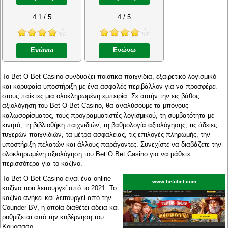
4.1 / 5
4 / 5
Ενώνω
Ενώνω
Το Bet O Bet Casino συνδυάζει ποιοτικά παιχνίδια, εξαιρετικό λογισμικό
και κορυφαία υποστήριξη με ένα ασφαλές περιβάλλον για να προσφέρει
στους παίκτες μια ολοκληρωμένη εμπειρία. Σε αυτήν την εις βάθος
αξιολόγηση του Bet O Bet Casino, θα αναλύσουμε τα μπόνους
καλωσορίσματος, τους προγραμματιστές λογισμικού, τη συμβατότητα με
κινητά, τη βιβλιοθήκη παιχνιδιών, τη βαθμολογία αξιολόγησης, τις άδειες
τυχερών παιχνιδιών, τα μέτρα ασφαλείας, τις επιλογές πληρωμής, την
υποστήριξη πελατών και άλλους παράγοντες. Συνεχίστε να διαβάζετε την
ολοκληρωμένη αξιολόγηση του Bet O Bet Casino για να μάθετε
περισσότερα για το καζίνο.
Το Bet O Bet Casino είναι ένα online
www.betobet.com
καζίνο που λειτουργεί από το 2021. Το
καζίνο ανήκει και λειτουργεί από την
Counder BV, η οποία διαθέτει άδεια και
ρυθμίζεται από την κυβέρνηση του
Κουρασάο.