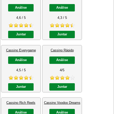
Análise
Análise
4,6 / 5
4,3 / 5
Juntar
Juntar
Cassino Everygame
Cassino Rápido
Análise
Análise
4,5 / 5
4/5
Juntar
Juntar
Cassino Rich Reels
Cassino Voodoo Dreams
Análise
Análise