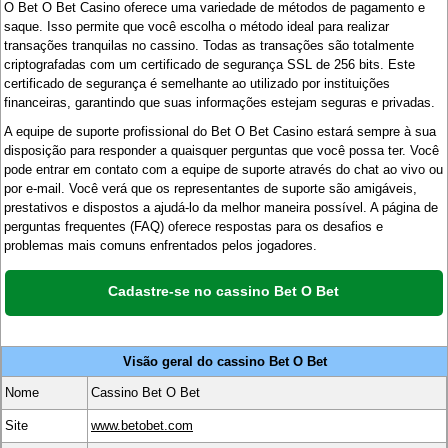
O Bet O Bet Casino oferece uma variedade de métodos de pagamento e
saque. Isso permite que você escolha o método ideal para realizar
transações tranquilas no cassino. Todas as transações são totalmente
criptografadas com um certificado de segurança SSL de 256 bits. Este
certificado de segurança é semelhante ao utilizado por instituições
financeiras, garantindo que suas informações estejam seguras e privadas.
A equipe de suporte profissional do Bet O Bet Casino estará sempre à sua
disposição para responder a quaisquer perguntas que você possa ter. Você
pode entrar em contato com a equipe de suporte através do chat ao vivo ou
por e-mail. Você verá que os representantes de suporte são amigáveis,
prestativos e dispostos a ajudá-lo da melhor maneira possível. A página de
perguntas frequentes (FAQ) oferece respostas para os desafios e
problemas mais comuns enfrentados pelos jogadores.
Cadastre-se no cassino Bet O Bet
Visão geral do cassino Bet O Bet
Nome
Cassino Bet O Bet
Site
www.betobet.com