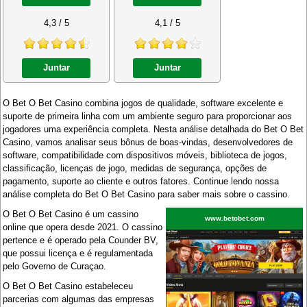
4,3 / 5
4,1 / 5
Juntar
Juntar
O Bet O Bet Casino combina jogos de qualidade, software excelente e
suporte de primeira linha com um ambiente seguro para proporcionar aos
jogadores uma experiência completa. Nesta análise detalhada do Bet O Bet
Casino, vamos analisar seus bônus de boas-vindas, desenvolvedores de
software, compatibilidade com dispositivos móveis, biblioteca de jogos,
classificação, licenças de jogo, medidas de segurança, opções de
pagamento, suporte ao cliente e outros fatores. Continue lendo nossa
análise completa do Bet O Bet Casino para saber mais sobre o cassino.
O Bet O Bet Casino é um cassino
www.betobet.com
online que opera desde 2021. O cassino
pertence e é operado pela Counder BV,
que possui licença e é regulamentada
pelo Governo de Curaçao.
O Bet O Bet Casino estabeleceu
parcerias com algumas das empresas