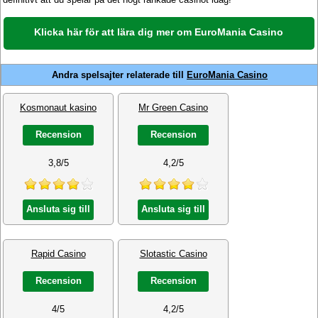
Klicka här för att lära dig mer om EuroMania Casino
Andra spelsajter relaterade till
EuroMania Casino
Kosmonaut kasino
Mr Green Casino
Recension
Recension
3,8/5
4,2/5
Ansluta sig till
Ansluta sig till
Rapid Casino
Slotastic Casino
Recension
Recension
4/5
4,2/5