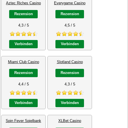
Aztec Riches Casino
Everygame Casino
Rezension
Rezension
4,3 / 5
4,5 / 5
Verbinden
Verbinden
Miami Club Casino
Slotland Casino
Rezension
Rezension
4,4 / 5
4,3 / 5
Verbinden
Verbinden
Spin Fever Spielbank
XLBet Casino