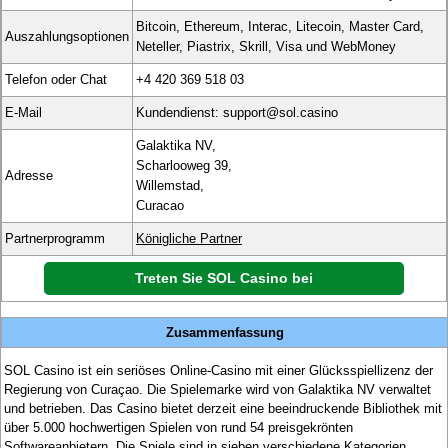
Bitcoin, Ethereum, Interac, Litecoin, Master Card,
Auszahlungsoptionen
Neteller, Piastrix, Skrill, Visa und WebMoney
Telefon oder Chat
+4 420 369 518 03
E-Mail
Kundendienst: support@sol.casino
Galaktika NV,
Scharlooweg 39,
Adresse
Willemstad,
Curacao
Partnerprogramm
Königliche Partner
Treten Sie SOL Casino bei
Zusammenfassung
SOL Casino ist ein seriöses Online-Casino mit einer Glücksspiellizenz der
Regierung von Curaçao. Die Spielemarke wird von Galaktika NV verwaltet
und betrieben. Das Casino bietet derzeit eine beeindruckende Bibliothek mit
über 5.000 hochwertigen Spielen von rund 54 preisgekrönten
Softwareanbietern. Die Spiele sind in sieben verschiedene Kategorien