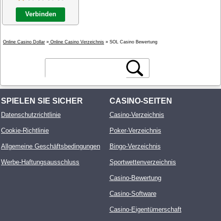
Verbinden
Online Casino Dollar
»
Online Casino Verzeichnis
» SOL Casino Bewertung
SPIELEN SIE SICHER
CASINO-SEITEN
Datenschutzrichtlinie
Casino-Verzeichnis
Cookie-Richtlinie
Poker-Verzeichnis
Allgemeine Geschäftsbedingungen
Bingo-Verzeichnis
Werbe-Haftungsausschluss
Sportwettenverzeichnis
Casino-Bewertung
Casino-Software
Casino-Eigentümerschaft