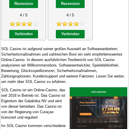
Rezension
Rezension
4 / 5
4 / 5
Verbinden
Verbinden
SOL Casino ist aufgrund seiner großen Auswahl an Softwareanbietern,
Sicherheitsmaßnahmen und zahlreichen Boni ein sehr empfehlenswertes
Online-Casino. In diesem ausführlichen Testbericht von SOL Casino
analysieren wir Willkommensboni, Softwareentwickler, Spielebibliothek,
Bewertung, Glücksspiellizenzen, Sicherheitsmaßnahmen,
Zahlungsoptionen, Kundensupport und weitere Faktoren. Lesen Sie weiter,
um mehr über SOL Casino zu erfahren.
SOL Casino ist ein Online-Casino, das
sol.casino
seit 2018 in Betrieb ist. Das Casino ist
Eigentum der Galaktika NV und wird
von dieser betrieben. Das Casino ist
von der Regierung von Curaçao
lizenziert und reguliert.
Im SOL Casino kommen verschiedene