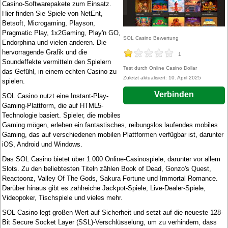
Casino-Softwarepakete zum Einsatz.
Hier finden Sie Spiele von NetEnt,
Betsoft, Microgaming, Playson,
Pragmatic Play, 1x2Gaming, Play'n GO,
SOL Casino
Bewertung
Endorphina und vielen anderen. Die
hervorragende Grafik und die
1
Soundeffekte vermitteln den Spielern
Test durch
Online Casino Dollar
das Gefühl, in einem echten Casino zu
Zuletzt aktualisiert: 10. April 2025
spielen.
Verbinden
SOL Casino nutzt eine Instant-Play-
Gaming-Plattform, die auf HTML5-
Technologie basiert. Spieler, die mobiles
Gaming mögen, erleben ein fantastisches, reibungslos laufendes mobiles
Gaming, das auf verschiedenen mobilen Plattformen verfügbar ist, darunter
iOS, Android und Windows.
Das SOL Casino bietet über 1.000 Online-Casinospiele, darunter vor allem
Slots. Zu den beliebtesten Titeln zählen Book of Dead, Gonzo's Quest,
Reactoonz, Valley Of The Gods, Sakura Fortune und Immortal Romance.
Darüber hinaus gibt es zahlreiche Jackpot-Spiele, Live-Dealer-Spiele,
Videopoker, Tischspiele und vieles mehr.
SOL Casino legt großen Wert auf Sicherheit und setzt auf die neueste 128-
Bit Secure Socket Layer (SSL)-Verschlüsselung, um zu verhindern, dass