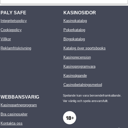
PALY SAFE
KASINOSIDOR
Integritetspolicy
Kasinokatalog
Cookiepolicy
Pokerkatalog
Villkor
Bingokatalog
Reklamfriskrivning
Katalog över sportsbooks
Kasinorecension
Kasinoprogramvara
Kasinoägande
Casinobetalningsmetod
Spelande kan vara beroendeframkallande.
WEBBANSVARIG
Var vänlig och spela ansvarsfullt.
Kasinopartnerprogram
Bra casinosajter
Kontakta oss