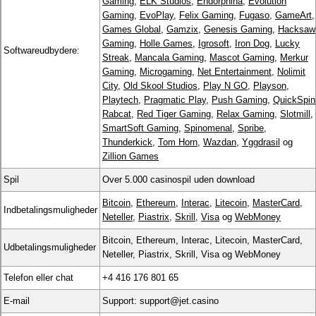
Gaming
,
ELK Studios
,
Endorphina
,
Evolution
Gaming
,
EvoPlay
,
Felix Gaming
,
Fugaso
,
GameArt
,
Games Global
,
Gamzix
,
Genesis Gaming
,
Hacksaw
Gaming
,
Holle Games
,
Igrosoft
,
Iron Dog
,
Lucky
Softwareudbydere:
Streak
,
Mancala Gaming
,
Mascot Gaming
,
Merkur
Gaming
,
Microgaming
,
Net Entertainment
,
Nolimit
City
,
Old Skool Studios
,
Play N GO
,
Playson
,
Playtech
,
Pragmatic Play
,
Push Gaming
,
QuickSpin
Rabcat
,
Red Tiger Gaming
,
Relax Gaming
,
Slotmill
,
SmartSoft Gaming
,
Spinomenal
,
Spribe
,
Thunderkick
,
Tom Horn
,
Wazdan
,
Yggdrasil
og
Zillion Games
Spil
Over 5.000 casinospil uden download
Bitcoin
,
Ethereum
,
Interac
,
Litecoin
,
MasterCard
,
Indbetalingsmuligheder
Neteller
,
Piastrix
,
Skrill
,
Visa
og
WebMoney
Bitcoin, Ethereum, Interac, Litecoin, MasterCard,
Udbetalingsmuligheder
Neteller, Piastrix, Skrill, Visa og WebMoney
Telefon eller chat
+4 416 176 801 65
E-mail
Support: support@jet.casino