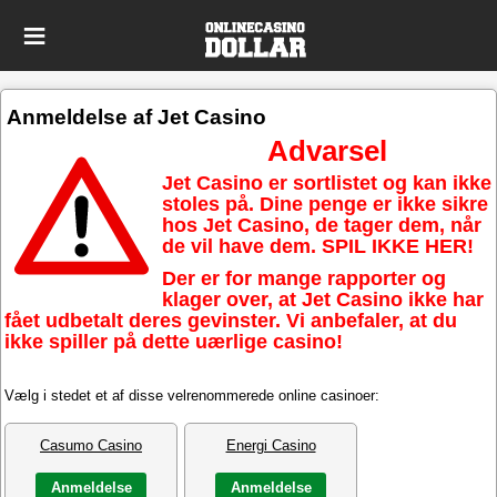
Anmeldelse af Jet Casino
Advarsel
Jet Casino er sortlistet og kan ikke
stoles på. Dine penge er ikke sikre
hos Jet Casino, de tager dem, når
de vil have dem. SPIL IKKE HER!
Der er for mange rapporter og
klager over, at Jet Casino ikke har
fået udbetalt deres gevinster. Vi anbefaler, at du
ikke spiller på dette uærlige casino!
Vælg i stedet et af disse velrenommerede online casinoer:
Casumo Casino
Energi Casino
Anmeldelse
Anmeldelse