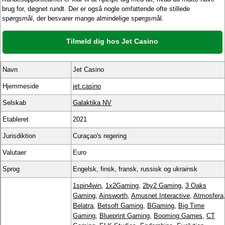
brug for, døgnet rundt. Der er også nogle omfattende ofte stillede
spørgsmål, der besvarer mange almindelige spørgsmål.
Tilmeld dig hos Jet Casino
Navn
Jet Casino
Hjemmeside
jet.casino
Selskab
Galaktika NV
Etableret
2021
Jurisdiktion
Curaçao's regering
Valutaer
Euro
Sprog
Engelsk, finsk, fransk, russisk og ukrainsk
1spin4win
,
1x2Gaming
,
2by2 Gaming
,
3 Oaks
Gaming
,
Ainsworth
,
Amusnet Interactive
,
Atmosfera
Belatra
,
Betsoft Gaming
,
BGaming
,
Big Time
Gaming
,
Blueprint Gaming
,
Booming Games
,
CT