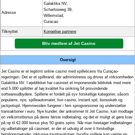
Galaktika NV,
Scharlooweg 39,
Adresse
Willemstad,
Curacao
Tilknyttet
Kongelige partnere
Bliv medlem af Jet Casino
Oversigt
Jet Casino er et legitimt online casino med spillelicens fra Curaçao-
regeringen. Det er et spilbrand, der administreres og drives af virksomheden
Galaktika NV. I øjeblikket har casinoet et imponerende bibliotek med mere
end 5.000 spiltitler af høj kvalitet fra omkring 54 prisvindende
softwareudbydere. Spillene er fordelt på syv forskellige kategorier, såsom
populære, nye, spilleautomater, live casino, instant spil, bonuskøb og
jackpotspil. Hjemmesiden fungerer i fem sprogversioner og understøtter
transaktioner i euro. Nye kunder, der ankommer til Jet Casino, kan modtage
en velkomstbonus på deres første indbetaling, og det er muligt at gøre krav
på op til €2.000 bonus plus 50 gratis spins. Når man foretager indbetalinger
og udbetalinger på casinoet, er der et udvalg af over ti forskellige
betalingsmetoder, inklusive kryptovalutaer, hvorfra spillere kan vælge en