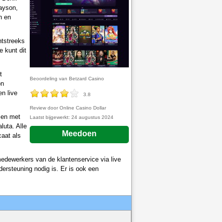
ayson,
n en
htstreeks
e kunt dit
t
Beoordeling van
Betzard Casino
on
n live
3.8
Review door
Online Casino Dollar
men met
Laatst bijgewerkt: 24 augustus 2024
luta. Alle
Meedoen
caat als
edewerkers van de klantenservice via live
ersteuning nodig is. Er is ook een