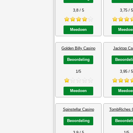
3,8 / 5
3,75 / 5
Meedoen
Meedoe
Golden Billy Casino
Jacktop Ca
Beoordeling
Beoordel
1/5
3,95 / 5
Meedoen
Meedoe
Spinstellar Casino
TombRiches 
Beoordeling
Beoordel
3,9 / 5
1/5