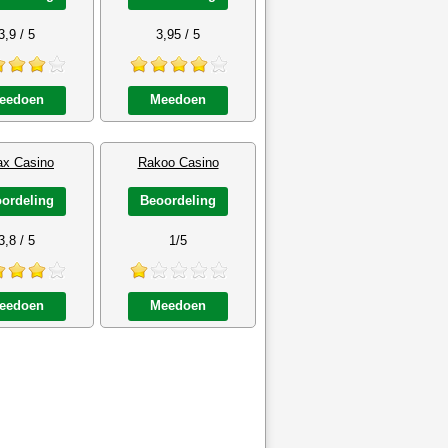
3,9 / 5
3,95 / 5
eedoen
Meedoen
ax Casino
Rakoo Casino
ordeling
Beoordeling
3,8 / 5
1/5
eedoen
Meedoen