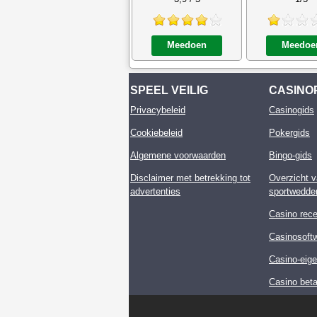
Meedoen
Meedoe
SPEEL VEILIG
CASINO
Privacybeleid
Casinogids
Cookiebeleid
Pokergids
Algemene voorwaarden
Bingo-gids
Disclaimer met betrekking tot
Overzicht 
advertenties
sportwedde
Casino rec
Casinosoft
Casino-eig
Casino bet