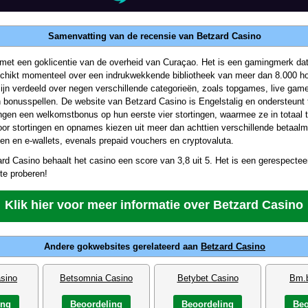
Samenvatting van de recensie van Betzard Casino
 met een goklicentie van de overheid van Curaçao. Het is een gamingmerk dat
chikt momenteel over een indrukwekkende bibliotheek van meer dan 8.000 h
ijn verdeeld over negen verschillende categorieën, zoals topgames, live gam
 bonusspellen. De website van Betzard Casino is Engelstalig en ondersteunt t
gen een welkomstbonus op hun eerste vier stortingen, waarmee ze in totaal t
oor stortingen en opnames kiezen uit meer dan achttien verschillende betaal
gen en e-wallets, evenals prepaid vouchers en cryptovaluta.
d Casino behaalt het casino een score van 3,8 uit 5. Het is een gerespectee
te proberen!
Klik hier voor meer informatie over Betzard Casino
Andere gokwebsites gerelateerd aan
Betzard Casino
sino
Betsomnia Casino
Betybet Casino
Bm.b
ing
Beoordeling
Beoordeling
Beo