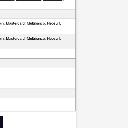
oin
,
Mastercard
,
Multibanco
,
Neosurf
,
in, Mastercard, Multibanco, Neosurf,