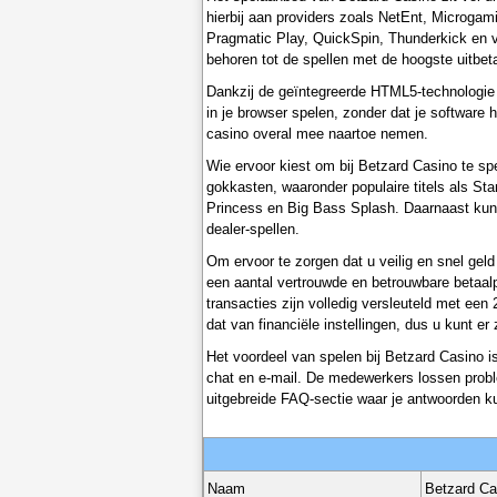
hierbij aan providers zoals NetEnt, Microga
Pragmatic Play, QuickSpin, Thunderkick en ve
behoren tot de spellen met de hoogste uitbeta
Dankzij de geïntegreerde HTML5-technologie 
in je browser spelen, zonder dat je software h
casino overal mee naartoe nemen.
Wie ervoor kiest om bij Betzard Casino te spe
gokkasten, waaronder populaire titels als S
Princess en Big Bass Splash. Daarnaast kunne
dealer-spellen.
Om ervoor te zorgen dat u veilig en snel ge
een aantal vertrouwde en betrouwbare betaalp
transacties zijn volledig versleuteld met een 2
dat van financiële instellingen, dus u kunt er
Het voordeel van spelen bij Betzard Casino 
chat en e-mail. De medewerkers lossen proble
uitgebreide FAQ-sectie waar je antwoorden 
Naam
Betzard Ca