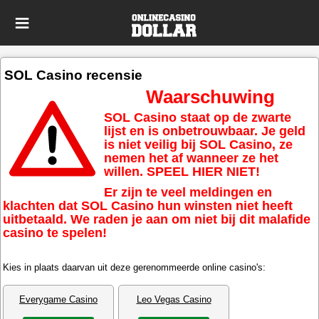
SOL Casino recensie
Waarschuwing
SOL Casino staat op de zwarte
lijst en is onbetrouwbaar. Je geld
is niet veilig bij SOL Casino, ze
nemen het af wanneer ze het
willen. SPEEL HIER NIET!
Er zijn te veel meldingen en
klachten dat SOL Casino hun winsten niet heeft
uitbetaald. We raden je aan om niet bij dit malafide
casino te spelen!
Kies in plaats daarvan uit deze gerenommeerde online casino's:
Everygame Casino
Leo Vegas Casino