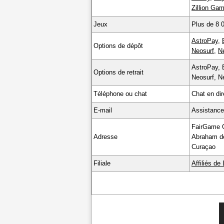
Zillion Ga
Jeux
Plus de 8 
AstroPay
,
Options de dépôt
Neosurf
,
Ne
AstroPay, 
Options de retrait
Neosurf, Ne
Téléphone ou chat
Chat en dir
E-mail
Assistance
FairGame 
Adresse
Abraham de
Curaçao
Filiale
Affiliés de