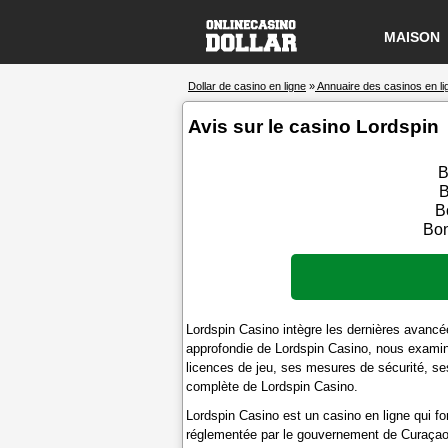
MAISON
Dollar de casino en ligne
»
Annuaire des casinos en li
Avis sur le casino Lordspin
B
B
B
Bon
Lordspin Casino intègre les dernières avancée
approfondie de Lordspin Casino, nous examin
licences de jeu, ses mesures de sécurité, ses
complète de Lordspin Casino.
Lordspin Casino est un casino en ligne qui f
réglementée par le gouvernement de Curaçao