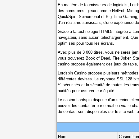
En matière de fournisseurs de logiciels, Lor
des noms prestigieux comme NetEnt, Microga
QuickSpin, Spinomenal et Big Time Gaming, p
d'un réalisme saisissant, d'une expérience de 
Grâce à la technologie HTML5 intégrée à Lor
navigateur, sans aucun téléchargement. Que vo
optimisés pour tous les écrans.
Avec plus de 3 000 titres, vous ne serez jam
vous trouverez Book of Dead, Fire Joker, St
casino propose également des jeux de table, 
Lordspin Casino propose plusieurs méthodes d
différentes devises. Le cryptage SSL 128 bit
% sécurisés et la sécurité de toutes les tran
audités pour assurer leur équité.
Le casino Lordspin dispose d'un service clien
pouvez les contacter par e-mail ou via le cha
de contact sont disponibles sur le site web, 
Nom
Casino Lor