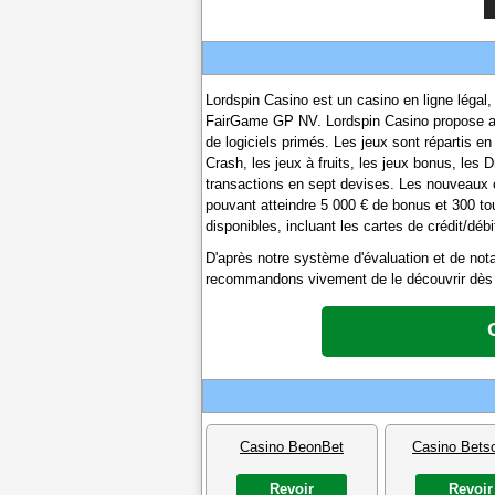
Lordspin Casino est un casino en ligne légal,
FairGame GP NV. Lordspin Casino propose act
de logiciels primés. Les jeux sont répartis e
Crash, les jeux à fruits, les jeux bonus, les
transactions en sept devises. Les nouveaux c
pouvant atteindre 5 000 € de bonus et 300 to
disponibles, incluant les cartes de crédit/déb
D'après notre système d'évaluation et de notat
recommandons vivement de le découvrir dès a
Casino BeonBet
Casino Bets
Revoir
Revoir