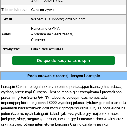
Skrill, Tether i Visa
Telefon lub czat
Czat na żywo
E-mail
Wsparcie: support@lordspin.com
FairGame GPNV,
Adres
Abraham de Veerstraat 9,
Curacao
Przyłączać
Lala Stars Affiliates
Dołącz do kasyna Lordspin
Podsumowanie recenzji kasyna Lordspin
Lordspin Casino to legalne kasyno online posiadające licencję hazardową
wydaną przez rząd Curaçao. Jest to marka gier zarządzana i prowadzona
przez firmę FairGame GP NV. Obecnie Lordspin Casino posiada
imponującą bibliotekę ponad 8000 wysokiej jakości tytułów gier od około stu
jedenastu nagradzanych dostawców oprogramowania. Gry są podzielone na
jedenaście różnych kategorii, takich jak: wszystkie gry, najlepsze, nowe,
jackpoty, sloty, megaways, crash, owoce, gry bonusowe, drop & wins oraz
gry na żywo. Strona internetowa Lordspin Casino działa w języku