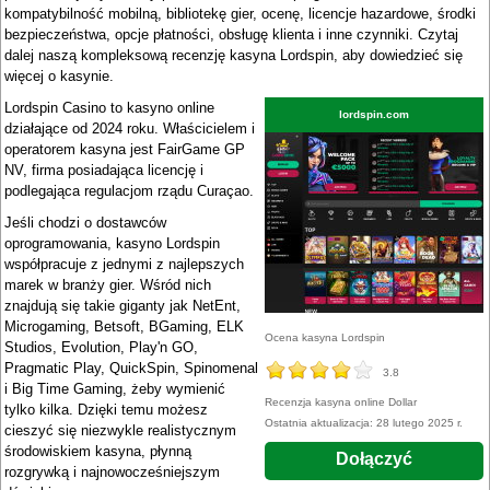
kompatybilność mobilną, bibliotekę gier, ocenę, licencje hazardowe, środki
bezpieczeństwa, opcje płatności, obsługę klienta i inne czynniki. Czytaj
dalej naszą kompleksową recenzję kasyna Lordspin, aby dowiedzieć się
więcej o kasynie.
Lordspin Casino to kasyno online
lordspin.com
działające od 2024 roku. Właścicielem i
operatorem kasyna jest FairGame GP
NV, firma posiadająca licencję i
podlegająca regulacjom rządu Curaçao.
Jeśli chodzi o dostawców
oprogramowania, kasyno Lordspin
współpracuje z jednymi z najlepszych
marek w branży gier. Wśród nich
znajdują się takie giganty jak NetEnt,
Microgaming, Betsoft, BGaming, ELK
Ocena
kasyna Lordspin
Studios, Evolution, Play'n GO,
Pragmatic Play, QuickSpin, Spinomenal
3.8
i Big Time Gaming, żeby wymienić
Recenzja
kasyna online Dollar
tylko kilka. Dzięki temu możesz
Ostatnia aktualizacja: 28 lutego 2025 r.
cieszyć się niezwykle realistycznym
środowiskiem kasyna, płynną
Dołączyć
rozgrywką i najnowocześniejszym