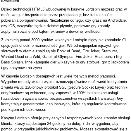
dźwiękiem.
Dzięki technologii HTML5 wbudowanej w kasynie Lordspin możesz grać w
mnóstwo gier bezpośrednio przez przeglądarkę, bez konieczności
pobierania oprogramowania. Niezależnie od tego, czy grasz na Androidzie,
czy iOS, wszystko będzie działać płynnie, ponieważ gry zostały
zoptymalizowane pod kątem ekranów o dowolnej wielkości.
Z kolekcją ponad 3000 tytułów, w kasynie Lordspin nigdy nie zabraknie Ci
opcji, jeśli chodzi o różnorodność gier. Wśród najpopularniejszych gier
slotowych w ofercie znajdują się Book of Dead, Fire Joker, Starburst,
Wanted Dead or a Wild, Gates of Olympus, Fire Joker, Reactoonz i Big
Bass Splash. Inne kategorie gier w kasynie to gry stołowe, gry z jackpotem
i gry kasynowe na żywo.
W kasynie Lordspin dostępnych jest wiele różnych metod płatności.
Wygodne metody wpłat i wypłat oznaczają również możliwość korzystania
z wielu walut. 128-bitowy protokół SSL (Secure Socket Layer) oraz techniki
antyfraudowe są wdrożone, aby zapewnić w 100% bezpieczne usługi
hazardowe i zagwarantować bezpieczeństwo wszystkich transakcji. Gry
korzystają z generatorów liczb losowych, które są regularnie kontrolowane
pod kątem ich uczciwości.
Kasyno Lordspin oferuje przyjaznych i responsywnych konsultantów obsługi
klienta, którzy są dostępni 24 godziny na dobę, 7 dni w tygodniu, aby
pomóc w przypadku jakichkolwiek problemów. Możesz skontaktować się z