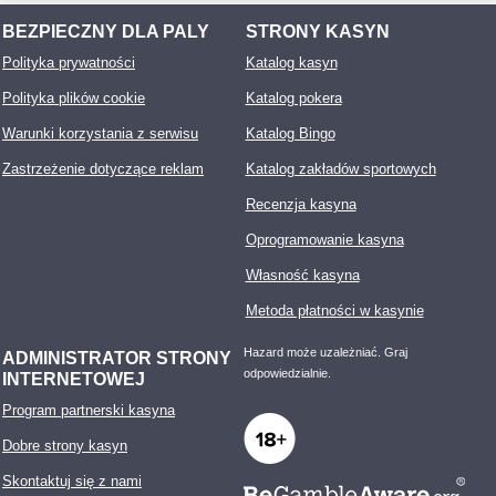
BEZPIECZNY DLA PALY
STRONY KASYN
Polityka prywatności
Katalog kasyn
Polityka plików cookie
Katalog pokera
Warunki korzystania z serwisu
Katalog Bingo
Zastrzeżenie dotyczące reklam
Katalog zakładów sportowych
Recenzja kasyna
Oprogramowanie kasyna
Własność kasyna
Metoda płatności w kasynie
Hazard może uzależniać. Graj
ADMINISTRATOR STRONY
odpowiedzialnie.
INTERNETOWEJ
Program partnerski kasyna
Dobre strony kasyn
Skontaktuj się z nami