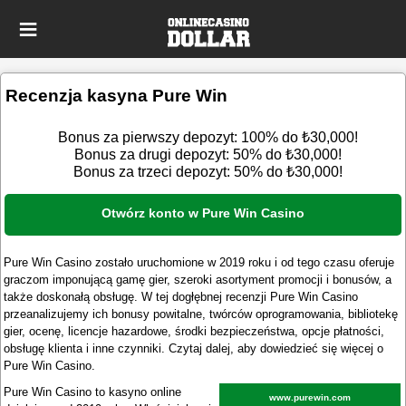
Recenzja kasyna Pure Win
Bonus za pierwszy depozyt: 100% do ₺30,000!
Bonus za drugi depozyt: 50% do ₺30,000!
Bonus za trzeci depozyt: 50% do ₺30,000!
Otwórz konto w Pure Win Casino
Pure Win Casino zostało uruchomione w 2019 roku i od tego czasu oferuje
graczom imponującą gamę gier, szeroki asortyment promocji i bonusów, a
także doskonałą obsługę. W tej dogłębnej recenzji Pure Win Casino
przeanalizujemy ich bonusy powitalne, twórców oprogramowania, bibliotekę
gier, ocenę, licencje hazardowe, środki bezpieczeństwa, opcje płatności,
obsługę klienta i inne czynniki. Czytaj dalej, aby dowiedzieć się więcej o
Pure Win Casino.
Pure Win Casino to kasyno online
www.purewin.com