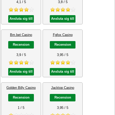
4,1 / 5
3,8 / 5
Ansluta sig till
Ansluta sig till
Bm.bet Casino
Fgfox Casino
Recension
Recension
3,9 / 5
3,95 / 5
Ansluta sig till
Ansluta sig till
Golden Billy Casino
Jacktop Casino
Recension
Recension
1 / 5
3,95 / 5