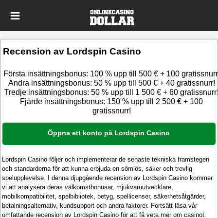
Recension av Lordspin Casino
Första insättningsbonus: 100 % upp till 500 € + 100 gratissnurr
Andra insättningsbonus: 50 % upp till 500 € + 40 gratissnurr!
Tredje insättningsbonus: 50 % upp till 1 500 € + 60 gratissnurr
Fjärde insättningsbonus: 150 % upp till 2 500 € + 100
gratissnurr!
Öppna ett konto på Lordspin Casino
Lordspin Casino följer och implementerar de senaste tekniska framstegen
och standarderna för att kunna erbjuda en sömlös, säker och trevlig
spelupplevelse. I denna djupgående recension av Lordspin Casino kommer
vi att analysera deras välkomstbonusar, mjukvaruutvecklare,
mobilkompatibilitet, spelbibliotek, betyg, spellicenser, säkerhetsåtgärder,
betalningsalternativ, kundsupport och andra faktorer. Fortsätt läsa vår
omfattande recension av Lordspin Casino för att få veta mer om casinot.