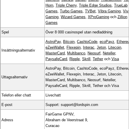
Horn
,
Triple Cherry
,
Triple Edge Studios
,
TrueLab
Games
,
Turbo Games
,
TVBet
,
Vibra Gaming
,
Viv
Gaming
,
Wizard Games
,
XProGaming
och
Zillion
Games
Spel
Över 8 000 casinospel utan nedladdning
AstroPay
,
Bitcoin
,
CashtoCode
,
ecoPayz
,
Ethere
eZeeWallet
,
Flexepin
,
Interac
,
Jeton
,
Litecoin
,
Insättningsalternativ
MasterCard
,
Multibanco
,
Neosurf
,
Neteller
,
PaysafeCard
,
Ripple
,
Skrill
,
Tether
och
Visa
AstroPay, Bitcoin, CashtoCode, ecoPayz, Ethere
eZeeWallet, Flexepin, Interac, Jeton, Litecoin,
Uttagsalternativ
MasterCard, Multibanco, Neosurf, Neteller,
PaysafeCard, Ripple, Skrill, Tether och Visa
Telefon eller chatt
Livechatt
E-post
Support: support@lordspin.com
FairGame GPNV,
Adress
Abraham de Veerstraat 9,
Curacao