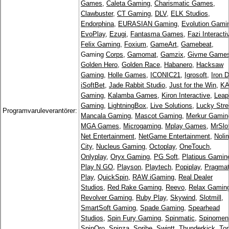
Games
,
Caleta Gaming
,
Charismatic Games
,
Clawbuster
,
CT Gaming
,
DLV
,
ELK Studios
,
Endorphina
,
EURASIAN Gaming
,
Evolution Gami
EvoPlay
,
Ezugi
,
Fantasma Games
,
Fazi Interacti
Felix Gaming
,
Foxium
,
GameArt
,
Gamebeat
,
Gaming
Corps
,
Gamomat
,
Gamzix
,
Givme Game
Golden Hero
,
Golden Race
,
Habanero
,
Hacksaw
Gaming
,
Holle Games
,
ICONIC21
,
Igrosoft
,
Iron 
iSoftBet
,
Jade Rabbit Studio
,
Just for the Win
,
K
Gaming
,
Kalamba Games
,
Kiron Interactive
,
Leap
Gaming
,
LightningBox
,
Live Solutions
,
Lucky Str
Programvaruleverantörer:
Mancala Gaming
,
Mascot Gaming
,
Merkur Gamin
MGA Games
,
Microgaming
,
Mplay Games
,
MrSlot
Net Entertainment
,
NetGame Entertainment
,
Nolim
City
,
Nucleus Gaming
,
Octoplay
,
OneTouch
,
Onlyplay
,
Oryx Gaming
,
PG Soft
,
Platipus Gamin
Play N GO
,
Playson
,
Playtech
,
Popiplay
,
Pragmat
Play
,
QuickSpin
,
RAW iGaming
,
Real Dealer
Studios
,
Red Rake Gaming
,
Reevo
,
Relax Gamin
Revolver Gaming
,
Ruby Play
,
Skywind
,
Slotmill
,
SmartSoft Gaming
,
Spade Gaming
,
Spearhead
Studios
,
Spin Fury Gaming
,
Spinmatic
,
Spinomen
SpinOro
,
Spinza
,
Spribe
,
Swintt
,
Thunderkick
,
To