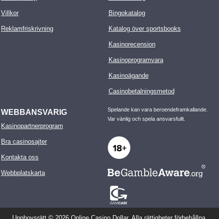
Villkor
Bingokatalog
Reklamfriskrivning
Katalog över sportsbooks
Kasinorecension
Kasinoprogramvara
Kasinoägande
Casinobetalningsmetod
Spelande kan vara beroendeframkallande.
WEBBANSVARIG
Var vänlig och spela ansvarsfullt.
Kasinopartnerprogram
Bra casinosajter
Kontakta oss
Webbplatskarta
Upphovsrätt © 2026
Online Casino Dollar
, Alla rättigheter förbehållna.