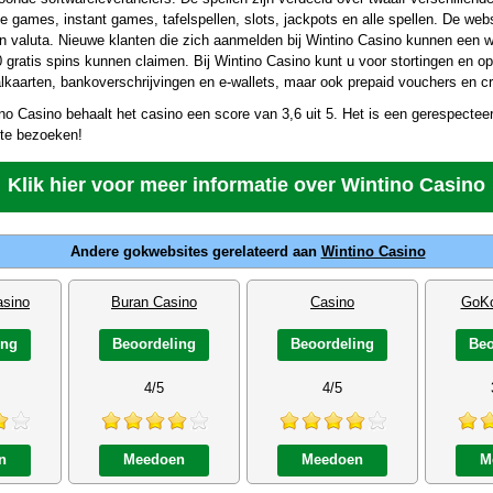
 games, instant games, tafelspellen, slots, jackpots en alle spellen. De web
tien valuta. Nieuwe klanten die zich aanmelden bij Wintino Casino kunnen ee
 gratis spins kunnen claimen. Bij Wintino Casino kunt u voor stortingen en 
kaarten, bankoverschrijvingen en e-wallets, maar ook prepaid vouchers en cr
o Casino behaalt het casino een score van 3,6 uit 5. Het is een gerespectee
 te bezoeken!
Klik hier voor meer informatie over Wintino Casino
Andere gokwebsites gerelateerd aan
Wintino Casino
asino
Buran Casino
Casino
GoKo
ing
Beoordeling
Beoordeling
Beo
4/5
4/5
n
Meedoen
Meedoen
M