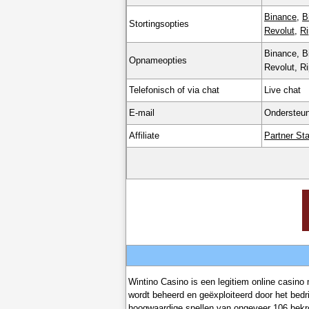
Binance
,
B
Stortingsopties
Revolut
,
Ri
Binance, Bi
Opnameopties
Revolut, Ri
Telefonisch of via chat
Live chat
E-mail
Ondersteun
Affiliate
Partner Sta
Wintino Casino is een legitiem online casin
wordt beheerd en geëxploiteerd door het bed
hoogwaardige spellen van ongeveer 106 bekroo