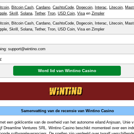
itcoin
,
Bitcoin Cash
,
Cardano
,
CashtoCode
,
Dogecoin
,
Interac
,
Litecoin
,
Mast
pple
,
Skrill
,
Solana
,
Tether
,
Tron
,
USD Coin
,
Visa
en
Zimpler
tcoin, Bitcoin Cash, Cardano, CashtoCode, Dogecoin, Interac, Litecoin, Master
pple, Skrill, Solana, Tether, Tron, USD Coin, Visa en Zimpler
ing: support@wintino.com
r
Word lid van Wintino Casino
Samenvatting van de recensie van Wintino Casino
o met een goklicentie van de overheid van het autonome eiland Anjouan, Unie
rijf Dreamline Ventures SRL. Wintino Casino beschikt momenteel over een in
nde softwareleveranciers. De spellen zijn verdeeld over twaalf verschillende 