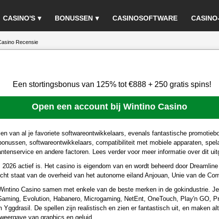
CASINO'S
BONUSSEN
CASINOSOFTWARE
CASINO
Casino Recensie
Een stortingsbonus van 125% tot €888 + 250 gratis spins!
Open een account bij Wintino Casino
len van al je favoriete softwareontwikkelaars, evenals fantastische promotieb
ussen, softwareontwikkelaars, compatibiliteit met mobiele apparaten, spelaa
ntenservice en andere factoren. Lees verder voor meer informatie over dit ui
s 2026 actief is. Het casino is eigendom van en wordt beheerd door Dreamline
icht staat van de overheid van het autonome eiland Anjouan, Unie van de Co
 Wintino Casino samen met enkele van de beste merken in de gokindustrie. Je 
BGaming, Evolution, Habanero, Microgaming, NetEnt, OneTouch, Play'n GO, P
ggdrasil. De spellen zijn realistisch en zien er fantastisch uit, en maken alt
 weergave van graphics en geluid.