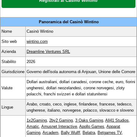
Registrati al Casinò Wintino
Panoramica del Casinò Wintino
Nome
Casinò Wintino
Sito web
wintino.com
Azienda
Dreamline Ventures SRL
Stabilito
2026
Giurisdizione
Governo dell'isola autonoma di Anjouan, Unione delle Comore
Dollari australiani, dollari canadesi, corone ceche, euro, fiorini
Valute
ungheresi, dollari neozelandesi, corone norvegesi, zloty
polacchi, franchi svizzeri e dollari statunitensi
Arabo, croato, ceco, inglese, finlandese, francese, tedesco,
Lingue
ungherese, italiano, norvegese, polacco, slovacco e sloveno
1x2Gaming
,
2by2 Gaming
,
3 Oaks Gaming
,
All41 Studios
,
Amatic
,
Amusnet Interactive
,
Apollo Games
,
Apparat
Gaming
,
Arcadem
,
Bally Wulff
,
Belatra
,
Betgames TV
,