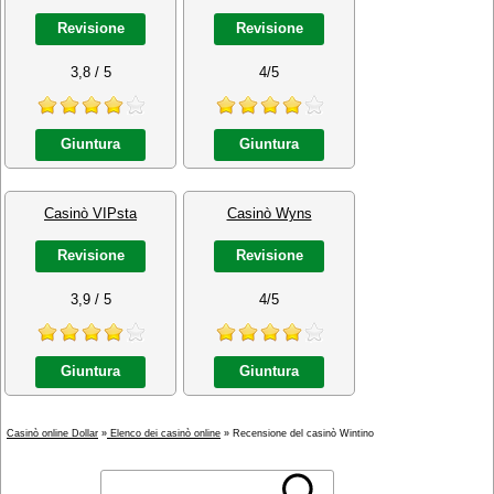
Revisione
Revisione
3,8 / 5
4/5
Giuntura
Giuntura
Casinò VIPsta
Casinò Wyns
Revisione
Revisione
3,9 / 5
4/5
Giuntura
Giuntura
Casinò online Dollar
»
Elenco dei casinò online
» Recensione del casinò Wintino