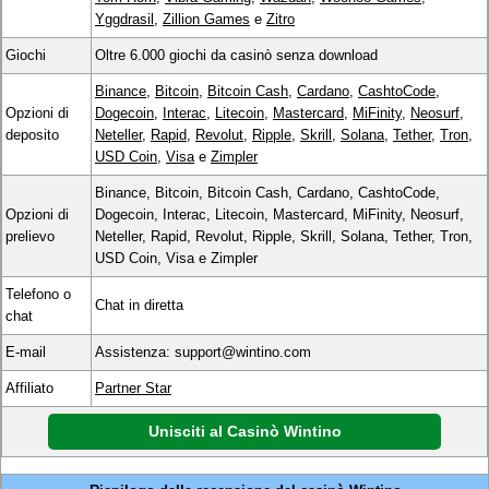
Yggdrasil
,
Zillion Games
e
Zitro
Giochi
Oltre 6.000 giochi da casinò senza download
Binance
,
Bitcoin
,
Bitcoin Cash
,
Cardano
,
CashtoCode
,
Opzioni di
Dogecoin
,
Interac
,
Litecoin
,
Mastercard
,
MiFinity
,
Neosurf
,
deposito
Neteller
,
Rapid
,
Revolut
,
Ripple
,
Skrill
,
Solana
,
Tether
,
Tron
,
USD Coin
,
Visa
e
Zimpler
Binance, Bitcoin, Bitcoin Cash, Cardano, CashtoCode,
Opzioni di
Dogecoin, Interac, Litecoin, Mastercard, MiFinity, Neosurf,
prelievo
Neteller, Rapid, Revolut, Ripple, Skrill, Solana, Tether, Tron,
USD Coin, Visa e Zimpler
Telefono o
Chat in diretta
chat
E-mail
Assistenza: support@wintino.com
Affiliato
Partner Star
Unisciti al Casinò Wintino