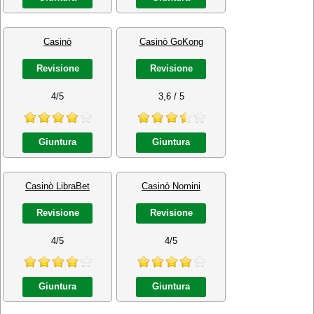
Casinò
Casinò GoKong
Revisione
Revisione
4/5
3,6 / 5
Giuntura
Giuntura
Casinò LibraBet
Casinò Nomini
Revisione
Revisione
4/5
4/5
Giuntura
Giuntura