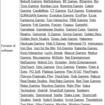
Betsoft Gaming
,
BetSolutions
,
BF Games
,
BGaming
,
Big
Time Gaming
,
Bombay Live
,
Booming Games
,
Caleta
Gaming
,
CandleBets
,
CT Gaming
,
ELA Games
,
Endorphina
,
EURASIAN Gaming
,
Evolution Gaming
,
EvoPlay
,
Ezugi
,
Fantasma Games
,
Fazi Interactive
,
FBM Gaming
,
Felix
Gaming
,
Felt Gaming
,
Foxium
,
Fugaso
,
GameArt
,
Gamebeat
,
Gameburger Studios
,
Gaming Corps
,
Gaming
Realms
,
Gamomat
,
G Games
,
Givme Games
,
Golden Hero
,
Golden Rock Studios
,
Green Jade Games
,
Habanero
,
Hacksaw Gaming
,
High 5 Games
,
Hollywood TV
,
Interjuegos
,
Fornitori di
Iron Dog
,
Just for the Win
,
KA Gaming
,
Kalamba Games
,
software:
Kiron Interactive
,
Lucky Streak
,
Mascot Gaming
,
Merkur
Gaming
,
Microgaming
,
MrSlotty
,
Net Entertainment
,
NetGaming
,
Nolimit City
,
Octoplay
,
OnAir Entertainment
,
OneTouch
,
Ortiz Gaming
,
Oryx Gaming
,
Pariplay
,
Peter &
Sons
,
PG Soft
,
Platipus Gaming
,
Play N GO
,
PlayPearls
,
Playson
,
Pragmatic Play
,
QuickSpin
,
Quik Gaming
,
Rabcat
,
Real Dealer Studios
,
Red Rake Gaming
,
Red Tiger Gaming
,
Relax Gaming
,
Revolver Gaming
,
Ruby Play
,
Salsa
Technology
,
Slotmill
,
SmartSoft Gaming
,
Spinberry
,
Spinmatic
,
Spinomenal
,
Spribe
,
Stake Logic
,
Stormcraft
Studios
,
Swintt
,
Switch Studios
,
Synot Games
,
Thunderkick
,
Tom Horn
,
Vibra Gaming
,
Wazdan
,
Woohoo Games
,