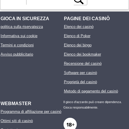
GIOCA IN SICUREZZA
PAGINE DEI CASINÒ
politica sulla riservatezza
Elenco dei casinò
Informativa sui cookie
Elenco di Poker
Termini e condizioni
Elenco dei bingo
Avviso pubblicitario
Elenco dei bookmaker
Recensione del casinò
Software per casinò
Proprietà del casinò
Metodo di pagamento del casinò
Il gioco d'azzardo può creare dipendenza.
WEBMASTER
Gioca responsabilmente.
Programma di affiliazione per casinò
Ottimi siti di casinò