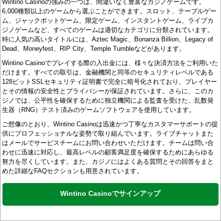
Wintino Casinoの強みの一つは、間違いなく豊富なカジノゲームです。
6,000種類以上のゲームから選ぶことができます。スロット、テーブルゲー
ム、ジャックポットゲーム、限定ゲーム、インスタントゲーム、ライブカ
ジノゲームなど、すべてのゲームは適切なカテゴリに分類されています。
特に人気の高いタイトルには、Aztec Magic、Bonanza Billion、Legacy of
Dead、Moneyfest、RIP City、Temple Tumbleなどがあります。
Wintino Casinoでプレイする際の入出金には、様々な決済方法をご利用いた
だけます。すべての取引は、金融機関と同等のセキュリティレベルである
128ビットSSLセキュリティ証明書で完全に暗号化されており、プレイヤー
とその情報の安全性とプライバシーが保証されています。さらに、このカ
ジノでは、公平性を確保するために独立機関による監査を受けた、乱数発
生器（RNG）テスト済みのゲームソフトウェアを使用しています。
ご想像のとおり、Wintino Casinoは迅速かつ丁寧なカスタマーサポートの提
供にプロフェッショナルな姿勢で取り組んでいます。ライブチャットまた
はメールでサービスチームにお問い合わせいただけます。チームは問い合
わせに迅速に対応し、最高レベルの顧客満足度を確保するためにあらゆる
努力を尽くしています。また、カジノにはよくある質問とその回答をまと
めた詳細なFAQセクションも用意されています。
Wintino Casinoでサインアップ