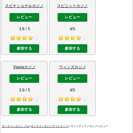
スピナショナルカジノ
スピニットカジノ
レビュー
レビュー
3.8 / 5
4/5
参加する
参加する
Vipstaカジノ
ウィンズカジノ
レビュー
レビュー
3.9 / 5
4/5
参加する
参加する
オンラインカジノ ドル
»
オンラインカジノディレクトリ
» ウィンティーノカジノレビュー