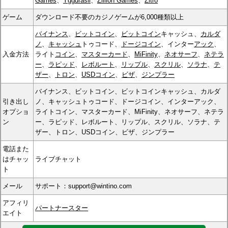
Games
、
Yggdrasil
、
Zillion Games
、
Zitro
ゲーム
ダウンロード不要のカジノゲームが6,000種類以上
バイナンス
、
ビットコイン
、
ビットコイン
キャッシュ、
カルダ
ノ
、
キャッシュ
トゥコード、
ドージコイン
、インター
アック
、
入金方法
ライト
コイン
、
マスターカード
、
MiFinity
、
ネオサーフ
、
ネテラ
ー
、
ラピッド
、
レボルート
、
リップル
、
スクリル
、
ソラナ
、
テ
ザー
、
トロン
、
USDコイン
、
ビザ
、
ジンプラー
バイナンス、ビットコイン、ビットコインキャッシュ、カルダ
引き出し
ノ、キャッシュトゥコード、ドージコイン、インターアック、
オプショ
ライトコイン、マスターカード、MiFinity、ネオサーフ、ネテラ
ン
ー、ラピッド、レボルート、リップル、スクリル、ソラナ、テ
ザー、トロン、USDコイン、ビザ、ジンプラー
電話また
はチャッ
ライブチャット
ト
メール
サポート：support@wintino.com
アフィリ
パートナースター
エイト