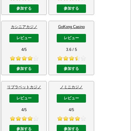
参加する
参加する
カシニアカジノ
GoKong Casino
レビュー
レビュー
4/5
3.6 / 5
参加する
参加する
リブラベットカジノ
ノミニカジノ
レビュー
レビュー
4/5
4/5
参加する
参加する