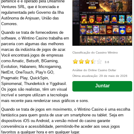
pertence e é operado pela Dreamline
Ventures SRL, que é licenciada e
regulamentada pelo Governo da Ilha
Autônoma de Anjouan, União das
Comores.
Quando se trata de fornecedores de
software, o Wintino Casino trabalha em
parceria com algumas das melhores
marcas da indústria de jogos de azar.
Classificação
do Cassino Wintino
Você encontrará jogos de empresas
como Amatic, Betsoft, BGaming,
3.6
Evolution, Habanero, Microgaming,
Análise do
Online Casino Dollar
NetEnt, OneTouch, Play'n GO,
Última atualização: 29 de maio de 2026
Pragmatic Play, QuickSpin,
Spinomenal, Thunderkick e Yggdrasil.
Juntar
Os jogos são realistas, têm um visual
incrível e sempre utilizam a tecnologia
mais recente para renderizar seus gráficos e sons.
Quando se trata de jogos em movimento, o Wintino Casino é uma escolha
fantástica para quem gosta de usar um smartphone ou tablet. Seja em
dispositivos iOS ou Android, a versão móvel do casino garante
conveniência e acessibilidade, permitindo-lhe aceder aos seus jogos
favoritos a qualquer hora e em qualquer lugar.