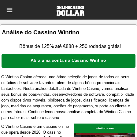
Análise do Cassino Wintino
Bônus de 125% até €888 + 250 rodadas grátis!
Abra uma conta no Cassino Wintino
O Wintino Casino oferece uma ótima seleção de jogos de todos os seus
estúdios de software favoritos, além de alguns bônus promocionais
fantásticos. Nesta análise detalhada do Wintino Casino, vamos analisar
seus bônus de boas-vindas, desenvolvedores de software, compatibilidade
com dispositivos móveis, biblioteca de jogos, classificação, licenças de
jogo, medidas de segurança, opções de pagamento, suporte ao cliente e
outros fatores. Continue lendo nossa análise completa do Wintino Casino
para saber mais sobre o cassino.
O Wintino Casino é um cassino online
wintino.com
que opera desde 2026. O cassino