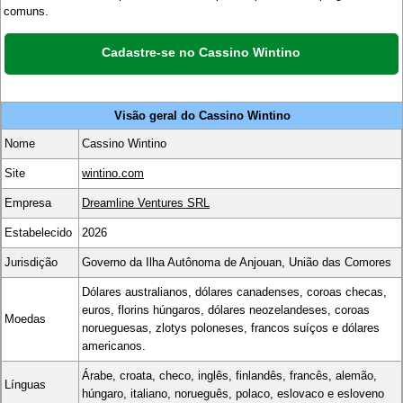
comuns.
Cadastre-se no Cassino Wintino
Visão geral do Cassino Wintino
Nome
Cassino Wintino
Site
wintino.com
Empresa
Dreamline Ventures SRL
Estabelecido
2026
Jurisdição
Governo da Ilha Autônoma de Anjouan, União das Comores
Dólares australianos, dólares canadenses, coroas checas,
euros, florins húngaros, dólares neozelandeses, coroas
Moedas
norueguesas, zlotys poloneses, francos suíços e dólares
americanos.
Árabe, croata, checo, inglês, finlandês, francês, alemão,
Línguas
húngaro, italiano, norueguês, polaco, eslovaco e esloveno