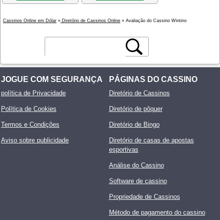
Cassinos Online em Dólar
»
Diretório de Cassinos Online
» Avaliação do Cassino Wintino
JOGUE COM SEGURANÇA
PÁGINAS DO CASSINO
política de Privacidade
Diretório de Cassinos
Política de Cookies
Diretório de pôquer
Termos e Condições
Diretório de Bingo
Aviso sobre publicidade
Diretório de casas de apostas
esportivas
Análise do Cassino
Software de cassino
Propriedade de Cassinos
Método de pagamento do cassino