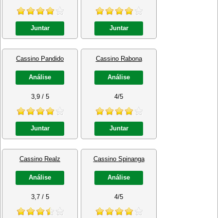
Juntar
Juntar
Cassino Pandido
Cassino Rabona
Análise
Análise
3,9 / 5
4/5
Juntar
Juntar
Cassino Realz
Cassino Spinanga
Análise
Análise
3,7 / 5
4/5