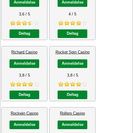
Anmeldelse
Anmeldelse
3,6 / 5
4 / 5
Deltag
Deltag
Richard Casino
Rocket Spin Casino
Anmeldelse
Anmeldelse
3,8 / 5
3,8 / 5
Deltag
Deltag
Rockwin Casino
Rollero Casino
Anmeldelse
Anmeldelse