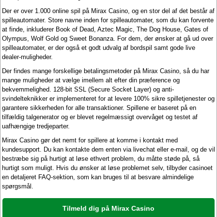
Der er over 1.000 online spil på Mirax Casino, og en stor del af det består af
spilleautomater. Store navne inden for spilleautomater, som du kan forvente
at finde, inkluderer Book of Dead, Aztec Magic, The Dog House, Gates of
Olympus, Wolf Gold og Sweet Bonanza. For dem, der ønsker at gå ud over
spilleautomater, er der også et godt udvalg af bordspil samt gode live
dealer-muligheder.
Der findes mange forskellige betalingsmetoder på Mirax Casino, så du har
mange muligheder at vælge imellem alt efter din præference og
bekvemmelighed. 128-bit SSL (Secure Socket Layer) og anti-
svindelteknikker er implementeret for at levere 100% sikre spilletjenester og
garantere sikkerheden for alle transaktioner. Spillene er baseret på en
tilfældig talgenerator og er blevet regelmæssigt overvåget og testet af
uafhængige tredjeparter.
Mirax Casino gør det nemt for spillere at komme i kontakt med
kundesupport. Du kan kontakte dem enten via livechat eller e-mail, og de vil
bestræbe sig på hurtigt at løse ethvert problem, du måtte støde på, så
hurtigt som muligt. Hvis du ønsker at løse problemet selv, tilbyder casinoet
en detaljeret FAQ-sektion, som kan bruges til at besvare almindelige
spørgsmål.
Tilmeld dig på Mirax Casino