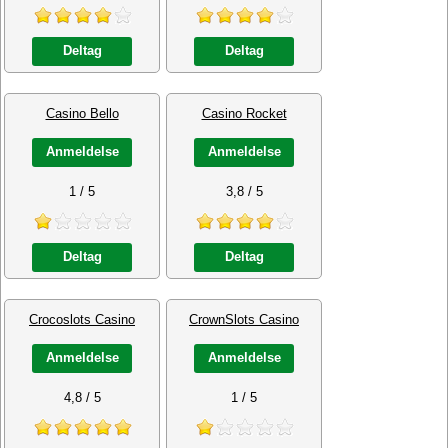
Deltag
Deltag
Casino Bello
Casino Rocket
Anmeldelse
Anmeldelse
1 / 5
3,8 / 5
Deltag
Deltag
Crocoslots Casino
CrownSlots Casino
Anmeldelse
Anmeldelse
4,8 / 5
1 / 5