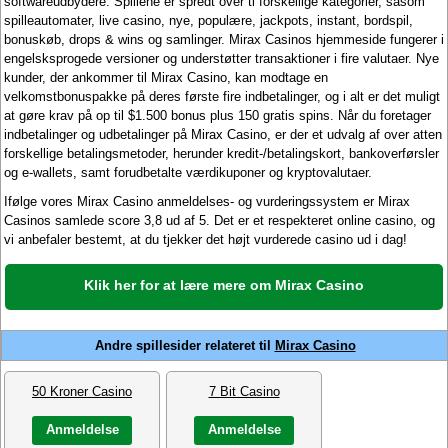
softwareudbydere. Spillene er spredt over ti forskellige kategorier, såsom
spilleautomater, live casino, nye, populære, jackpots, instant, bordspil,
bonuskøb, drops & wins og samlinger. Mirax Casinos hjemmeside fungerer i
engelsksprogede versioner og understøtter transaktioner i fire valutaer. Nye
kunder, der ankommer til Mirax Casino, kan modtage en
velkomstbonuspakke på deres første fire indbetalinger, og i alt er det muligt
at gøre krav på op til $1.500 bonus plus 150 gratis spins. Når du foretager
indbetalinger og udbetalinger på Mirax Casino, er der et udvalg af over atten
forskellige betalingsmetoder, herunder kredit-/betalingskort, bankoverførsler
og e-wallets, samt forudbetalte værdikuponer og kryptovalutaer.
Ifølge vores Mirax Casino anmeldelses- og vurderingssystem er Mirax
Casinos samlede score 3,8 ud af 5. Det er et respekteret online casino, og
vi anbefaler bestemt, at du tjekker det højt vurderede casino ud i dag!
Klik her for at lære mere om Mirax Casino
Andre spillesider relateret til
Mirax Casino
50 Kroner Casino
7 Bit Casino
Anmeldelse
Anmeldelse