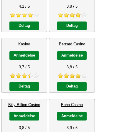
4,1 / 5
3,8 / 5
Deltag
Deltag
Kasino
Betzard Casino
Anmeldelse
Anmeldelse
3,7 / 5
3,8 / 5
Deltag
Deltag
Billy Billion Casino
Boho Casino
Anmeldelse
Anmeldelse
3,8 / 5
3,9 / 5