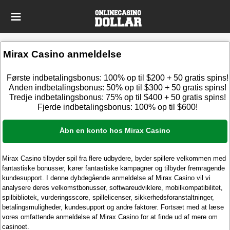
Mirax Casino anmeldelse
Første indbetalingsbonus: 100% op til $200 + 50 gratis spins!
Anden indbetalingsbonus: 50% op til $300 + 50 gratis spins!
Tredje indbetalingsbonus: 75% op til $400 + 50 gratis spins!
Fjerde indbetalingsbonus: 100% op til $600!
Åbn en konto hos Mirax Casino
Mirax Casino tilbyder spil fra flere udbydere, byder spillere velkommen med
fantastiske bonusser, kører fantastiske kampagner og tilbyder fremragende
kundesupport. I denne dybdegående anmeldelse af Mirax Casino vil vi
analysere deres velkomstbonusser, softwareudviklere, mobilkompatibilitet,
spilbibliotek, vurderingsscore, spillelicenser, sikkerhedsforanstaltninger,
betalingsmuligheder, kundesupport og andre faktorer. Fortsæt med at læse
vores omfattende anmeldelse af Mirax Casino for at finde ud af mere om
casinoet.