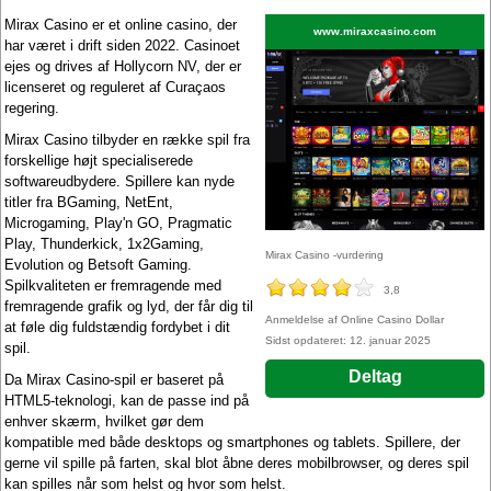
Mirax Casino er et online casino, der
www.miraxcasino.com
har været i drift siden 2022. Casinoet
ejes og drives af Hollycorn NV, der er
licenseret og reguleret af Curaçaos
regering.
Mirax Casino tilbyder en række spil fra
forskellige højt specialiserede
softwareudbydere. Spillere kan nyde
titler fra BGaming, NetEnt,
Microgaming, Play'n GO, Pragmatic
Play, Thunderkick, 1x2Gaming,
Mirax Casino
-vurdering
Evolution og Betsoft Gaming.
Spilkvaliteten er fremragende med
3,8
fremragende grafik og lyd, der får dig til
Anmeldelse af
Online Casino Dollar
at føle dig fuldstændig fordybet i dit
Sidst opdateret: 12. januar 2025
spil.
Deltag
Da Mirax Casino-spil er baseret på
HTML5-teknologi, kan de passe ind på
enhver skærm, hvilket gør dem
kompatible med både desktops og smartphones og tablets. Spillere, der
gerne vil spille på farten, skal blot åbne deres mobilbrowser, og deres spil
kan spilles når som helst og hvor som helst.