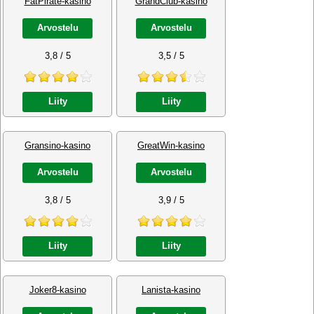
FatPirate-kasino
GrandClub-kasino
Arvostelu
Arvostelu
3,8 / 5
3,5 / 5
Liity
Liity
Gransino-kasino
GreatWin-kasino
Arvostelu
Arvostelu
3,8 / 5
3,9 / 5
Liity
Liity
Joker8-kasino
Lanista-kasino