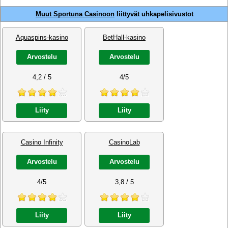
Muut Sportuna Casinoon
liittyvät uhkapelisivustot
Aquaspins-kasino
BetHall-kasino
Arvostelu
Arvostelu
4,2 / 5
4/5
Liity
Liity
Casino Infinity
CasinoLab
Arvostelu
Arvostelu
4/5
3,8 / 5
Liity
Liity