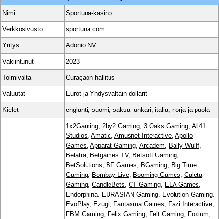
Nimi
Sportuna-kasino
Verkkosivusto
sportuna.com
Yritys
Adonio NV
Vakiintunut
2023
Toimivalta
Curaçaon hallitus
Valuutat
Eurot ja Yhdysvaltain dollarit
Kielet
englanti, suomi, saksa, unkari, italia, norja ja puola
1x2Gaming
,
2by2 Gaming
,
3 Oaks Gaming
,
All41
Studios
,
Amatic
,
Amusnet Interactive
,
Apollo
Games
,
Apparat Gaming
,
Arcadem
,
Bally Wulff
,
Belatra
,
Betgames TV
,
Betsoft Gaming
,
BetSolutions
,
BF Games
,
BGaming
,
Big Time
Gaming
,
Bombay Live
,
Booming Games
,
Caleta
Gaming
,
CandleBets
,
CT Gaming
,
ELA Games
,
Endorphina
,
EURASIAN Gaming
,
Evolution Gaming
,
EvoPlay
,
Ezugi
,
Fantasma Games
,
Fazi Interactive
,
FBM Gaming
,
Felix Gaming
,
Felt Gaming
,
Foxium
,