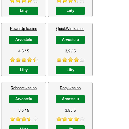
Liity
Liity
PowerUp-kasino
QuickWin-kasino
Arvostelu
Arvostelu
4,5 / 5
3,9 / 5
Liity
Liity
Robocat-kasino
Roby-kasino
Arvostelu
Arvostelu
3,6 / 5
3,9 / 5