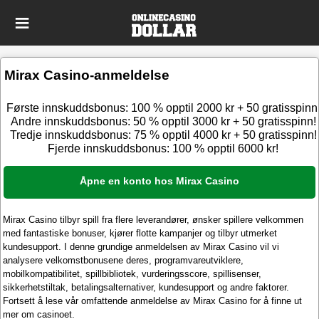
Mirax Casino-anmeldelse
Første innskuddsbonus: 100 % opptil 2000 kr + 50 gratisspinn
Andre innskuddsbonus: 50 % opptil 3000 kr + 50 gratisspinn!
Tredje innskuddsbonus: 75 % opptil 4000 kr + 50 gratisspinn!
Fjerde innskuddsbonus: 100 % opptil 6000 kr!
Åpne en konto hos Mirax Casino
Mirax Casino tilbyr spill fra flere leverandører, ønsker spillere velkommen
med fantastiske bonuser, kjører flotte kampanjer og tilbyr utmerket
kundesupport. I denne grundige anmeldelsen av Mirax Casino vil vi
analysere velkomstbonusene deres, programvareutviklere,
mobilkompatibilitet, spillbibliotek, vurderingsscore, spillisenser,
sikkerhetstiltak, betalingsalternativer, kundesupport og andre faktorer.
Fortsett å lese vår omfattende anmeldelse av Mirax Casino for å finne ut
mer om casinoet.