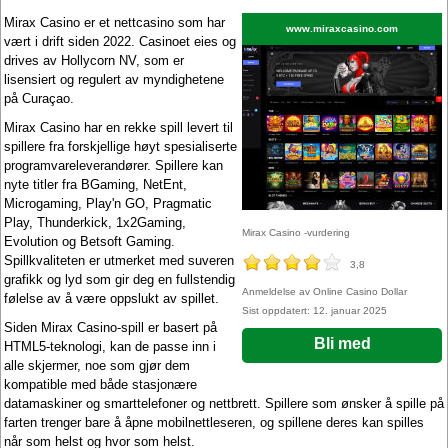
Mirax Casino er et nettcasino som har
www.miraxcasino.com
vært i drift siden 2022. Casinoet eies og
drives av Hollycorn NV, som er
lisensiert og regulert av myndighetene
på Curaçao.
Mirax Casino har en rekke spill levert til
spillere fra forskjellige høyt spesialiserte
programvareleverandører. Spillere kan
nyte titler fra BGaming, NetEnt,
Microgaming, Play'n GO, Pragmatic
Play, Thunderkick, 1x2Gaming,
Mirax Casino
-vurdering
Evolution og Betsoft Gaming.
Spillkvaliteten er utmerket med suveren
3,8
grafikk og lyd som gir deg en fullstendig
Anmeldelse av
Online Casino Dollar
følelse av å være oppslukt av spillet.
Sist oppdatert: 12. januar 2025
Siden Mirax Casino-spill er basert på
Bli med
HTML5-teknologi, kan de passe inn i
alle skjermer, noe som gjør dem
kompatible med både stasjonære
datamaskiner og smarttelefoner og nettbrett. Spillere som ønsker å spille på
farten trenger bare å åpne mobilnettleseren, og spillene deres kan spilles
når som helst og hvor som helst.