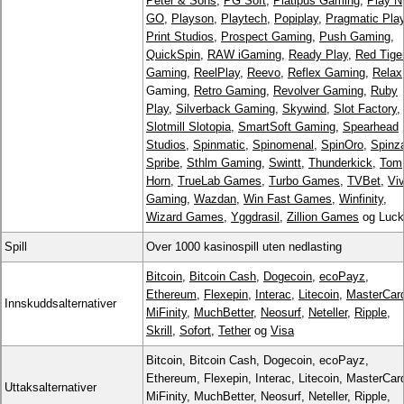
Peter & Sons
,
PG Soft
,
Platipus Gaming
,
Play N
GO
,
Playson
,
Playtech
,
Popiplay
,
Pragmatic Pla
Print Studios
,
Prospect Gaming
,
Push Gaming
,
QuickSpin
,
RAW iGaming
,
Ready Play
,
Red Tige
Gaming
,
ReelPlay
,
Reevo
,
Reflex Gaming
,
Relax
Gaming,
Retro Gaming
,
Revolver Gaming
,
Ruby
Play
,
Silverback Gaming
,
Skywind
,
Slot Factory
,
Slotmill
Slotopia
,
SmartSoft Gaming
,
Spearhead
Studios
,
Spinmatic
,
Spinomenal
,
SpinOro
,
Spinz
Spribe
,
Sthlm Gaming
,
Swintt
,
Thunderkick
,
Tom
Horn
,
TrueLab Games
,
Turbo Games
,
TVBet
,
Vi
Gaming
,
Wazdan
,
Win Fast Games
,
Winfinity
,
Wizard Games
,
Yggdrasil
,
Zillion Games
og Luck
Spill
Over 1000 kasinospill uten nedlasting
Bitcoin
,
Bitcoin Cash
,
Dogecoin
,
ecoPayz
,
Ethereum
,
Flexepin
,
Interac
,
Litecoin
,
MasterCar
Innskuddsalternativer
MiFinity
,
MuchBetter
,
Neosurf
,
Neteller
,
Ripple
,
Skrill
,
Sofort
,
Tether
og
Visa
Bitcoin, Bitcoin Cash, Dogecoin, ecoPayz,
Ethereum, Flexepin, Interac, Litecoin, MasterCar
Uttaksalternativer
MiFinity, MuchBetter, Neosurf, Neteller, Ripple,