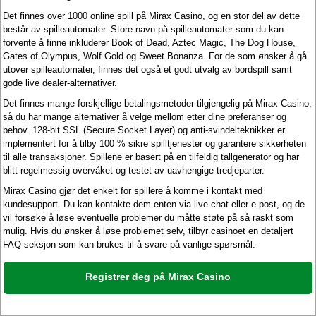
Det finnes over 1000 online spill på Mirax Casino, og en stor del av dette
består av spilleautomater. Store navn på spilleautomater som du kan
forvente å finne inkluderer Book of Dead, Aztec Magic, The Dog House,
Gates of Olympus, Wolf Gold og Sweet Bonanza. For de som ønsker å gå
utover spilleautomater, finnes det også et godt utvalg av bordspill samt
gode live dealer-alternativer.
Det finnes mange forskjellige betalingsmetoder tilgjengelig på Mirax Casino,
så du har mange alternativer å velge mellom etter dine preferanser og
behov. 128-bit SSL (Secure Socket Layer) og anti-svindelteknikker er
implementert for å tilby 100 % sikre spilltjenester og garantere sikkerheten
til alle transaksjoner. Spillene er basert på en tilfeldig tallgenerator og har
blitt regelmessig overvåket og testet av uavhengige tredjeparter.
Mirax Casino gjør det enkelt for spillere å komme i kontakt med
kundesupport. Du kan kontakte dem enten via live chat eller e-post, og de
vil forsøke å løse eventuelle problemer du måtte støte på så raskt som
mulig. Hvis du ønsker å løse problemet selv, tilbyr casinoet en detaljert
FAQ-seksjon som kan brukes til å svare på vanlige spørsmål.
Registrer deg på Mirax Casino