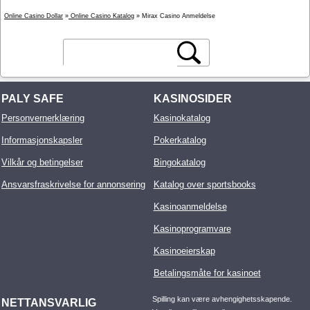
Online Casino Dollar
»
Online Casino Katalog
» Mirax Casino Anmeldelse
PALY SAFE
KASINOSIDER
Personvernerklæring
Kasinokatalog
Informasjonskapsler
Pokerkatalog
Vilkår og betingelser
Bingokatalog
Ansvarsfraskrivelse for annonsering
Katalog over sportsbooks
Kasinoanmeldelse
Kasinoprogramvare
Kasinoeierskap
Betalingsmåte for kasinoet
Spilling kan være avhengighetsskapende.
NETTANSVARLIG