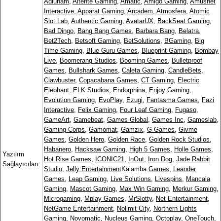
Adlunam
,
Altente Gaming
,
Amatic
,
Amigo Gaming
,
Amusnet
Interactive
,
Apparat Gaming
,
Arcadem
,
Atmosfera
,
Atomic
Slot Lab
,
Authentic Gaming
,
AvatarUX
,
BackSeat Gaming
,
Bad Dingo
,
Bang Bang Games
,
Barbara Bang
,
Belatra
,
Bet2Tech
,
Betsoft Gaming
,
BetSolutions
,
BGaming
,
Big
Time Gaming
,
Blue Guru Games
,
Blueprint Gaming
,
Bombay
Live
,
Boomerang Studios
,
Booming Games
,
Bulletproof
Games
,
Bullshark Games
,
Caleta Gaming
,
CandleBets
,
Clawbuster
,
Copacabana Games
,
CT Gaming
,
Electric
Elephant
,
ELK Studios
,
Endorphina
,
Enjoy Gaming
,
Evolution Gaming
,
EvoPlay
,
Ezugi
,
Fantasma Games
,
Fazi
Interactive
,
Felix Gaming
,
Four Leaf Gaming
,
Fugaso
,
GameArt
,
Gamebeat
,
Games Global
,
Games Inc
,
Gameslab
,
Gaming Corps
,
Gamomat
,
Gamzix
,
G Games
,
Givme
Games
,
Golden Hero
,
Golden Race
,
Golden Rock Studios
,
Habanero
,
Hacksaw Gaming
,
High 5 Games
,
Holle Games
,
Yazılım
Hot Rise Games
,
ICONIC21
,
InOut
,
Iron Dog
,
Jade Rabbit
Sağlayıcıları:
Studio
,
Jelly Entertainment
Kalamba
Games
,
Leander
Games
,
Leap Gaming
,
Live Solutions
,
Livespins
,
Mancala
Gaming
,
Mascot Gaming
,
Max Win Gaming
,
Merkur Gaming
,
Microgaming
,
Mplay Games
,
MrSlotty
,
Net Entertainment
,
NetGame Entertainment
,
Nolimit City
,
Northern Lights
Gaming
,
Novomatic
,
Nucleus Gaming
,
Octoplay
,
OneTouch
,