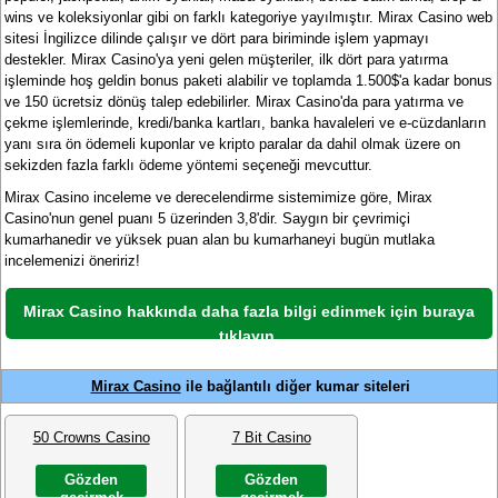
wins ve koleksiyonlar gibi on farklı kategoriye yayılmıştır. Mirax Casino web
sitesi İngilizce dilinde çalışır ve dört para biriminde işlem yapmayı
destekler. Mirax Casino'ya yeni gelen müşteriler, ilk dört para yatırma
işleminde hoş geldin bonus paketi alabilir ve toplamda 1.500$'a kadar bonus
ve 150 ücretsiz dönüş talep edebilirler. Mirax Casino'da para yatırma ve
çekme işlemlerinde, kredi/banka kartları, banka havaleleri ve e-cüzdanların
yanı sıra ön ödemeli kuponlar ve kripto paralar da dahil olmak üzere on
sekizden fazla farklı ödeme yöntemi seçeneği mevcuttur.
Mirax Casino inceleme ve derecelendirme sistemimize göre, Mirax
Casino'nun genel puanı 5 üzerinden 3,8'dir. Saygın bir çevrimiçi
kumarhanedir ve yüksek puan alan bu kumarhaneyi bugün mutlaka
incelemenizi öneririz!
Mirax Casino hakkında daha fazla bilgi edinmek için buraya
tıklayın.
Mirax Casino
ile bağlantılı diğer kumar siteleri
50 Crowns Casino
7 Bit Casino
Gözden
Gözden
geçirmek
geçirmek