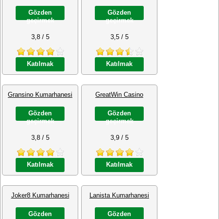
Gözden
Gözden
geçirmek
geçirmek
3,8 / 5
3,5 / 5
Katılmak
Katılmak
Gransino Kumarhanesi
GreatWin Casino
Gözden
Gözden
geçirmek
geçirmek
3,8 / 5
3,9 / 5
Katılmak
Katılmak
Joker8 Kumarhanesi
Lanista Kumarhanesi
Gözden
Gözden