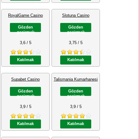
RoyalGame Casino
Slotuna Casino
Gözden
Gözden
geçirmek
geçirmek
3,6 / 5
3,75 / 5
Katılmak
Katılmak
Supabet Casino
Talismania Kumarhanesi
Gözden
Gözden
geçirmek
geçirmek
3,9 / 5
3,9 / 5
Katılmak
Katılmak