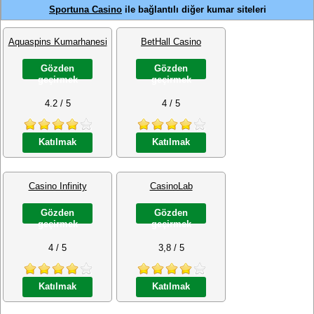
Sportuna Casino
ile bağlantılı diğer kumar siteleri
Aquaspins Kumarhanesi
BetHall Casino
Gözden
Gözden
geçirmek
geçirmek
4.2 / 5
4 / 5
Katılmak
Katılmak
Casino Infinity
CasinoLab
Gözden
Gözden
geçirmek
geçirmek
4 / 5
3,8 / 5
Katılmak
Katılmak