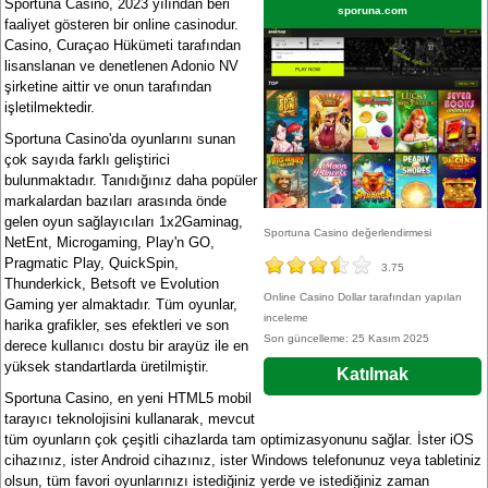
Sportuna Casino, 2023 yılından beri
sporuna.com
faaliyet gösteren bir online casinodur.
Casino, Curaçao Hükümeti tarafından
lisanslanan ve denetlenen Adonio NV
şirketine aittir ve onun tarafından
işletilmektedir.
Sportuna Casino'da oyunlarını sunan
çok sayıda farklı geliştirici
bulunmaktadır. Tanıdığınız daha popüler
markalardan bazıları arasında önde
gelen oyun sağlayıcıları 1x2Gaminag,
Sportuna Casino
değerlendirmesi
NetEnt, Microgaming, Play'n GO,
Pragmatic Play, QuickSpin,
3.75
Thunderkick, Betsoft ve Evolution
Online Casino Dollar
tarafından yapılan
Gaming yer almaktadır. Tüm oyunlar,
inceleme
harika grafikler, ses efektleri ve son
Son güncelleme: 25 Kasım 2025
derece kullanıcı dostu bir arayüz ile en
yüksek standartlarda üretilmiştir.
Katılmak
Sportuna Casino, en yeni HTML5 mobil
tarayıcı teknolojisini kullanarak, mevcut
tüm oyunların çok çeşitli cihazlarda tam optimizasyonunu sağlar. İster iOS
cihazınız, ister Android cihazınız, ister Windows telefonunuz veya tabletiniz
olsun, tüm favori oyunlarınızı istediğiniz yerde ve istediğiniz zaman