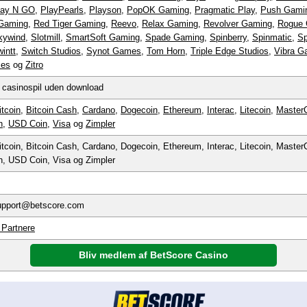
lay N GO
,
PlayPearls
,
Playson
,
PopOK Gaming
,
Pragmatic Play
,
Push Gami
Gaming
,
Red Tiger Gaming
,
Reevo
,
Relax Gaming
,
Revolver Gaming
,
Rogue 
kywind
,
Slotmill
,
SmartSoft Gaming
,
Spade Gaming
,
Spinberry
,
Spinmatic
,
Sp
intt
,
Switch Studios
,
Synot Games
,
Tom Horn
,
Triple Edge Studios
,
Vibra G
mes
og
Zitro
 casinospil uden download
itcoin
,
Bitcoin Cash
,
Cardano
,
Dogecoin
,
Ethereum
,
Interac
,
Litecoin
,
Master
n
,
USD Coin
,
Visa
og
Zimpler
tcoin, Bitcoin Cash, Cardano, Dogecoin, Ethereum, Interac, Litecoin, MasterCar
on, USD Coin, Visa og Zimpler
upport@betscore.com
 Partnere
Bliv medlem af BetScore Casino