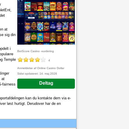
r
NetEnt,
det
en at
se sig din
pdelt i
BetScore Casino
-vurdering
 populære
 og Temple
4
Anmeldelse af
Online Casino Dollar
linger
Sidst opdateret: 14. maj 2026
 at
Deltag
G-fairness
pportafdelingen kan du kontakte dem via e-
liver løst hurtigt. Derudover har de en