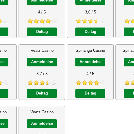
se
Anmeldelse
Anmeldelse
An
4 / 5
3,6 / 5
Deltag
Deltag
sino
Realz Casino
Spinanga Casino
Spinat
se
Anmeldelse
Anmeldelse
An
3,7 / 5
4 / 5
Deltag
Deltag
sino
Wyns Casino
se
Anmeldelse