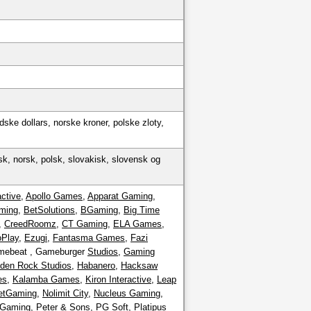
dske dollars, norske kroner, polske zloty,
nsk, norsk, polsk, slovakisk, slovensk og
ctive
,
Apollo Games
,
Apparat Gaming
,
ming
,
BetSolutions
,
BGaming
,
Big Time
,
CreedRoomz
,
CT Gaming
,
ELA Games
,
Play
,
Ezugi
,
Fantasma Games
,
Fazi
mebeat
,
Gameburger
Studios
,
Gaming
den Rock Studios
,
Habanero
,
Hacksaw
es
,
Kalamba Games
,
Kiron Interactive
,
Leap
etGaming
,
Nolimit City
,
Nucleus Gaming
,
 Gaming
,
Peter & Sons
,
PG Soft
,
Platipus