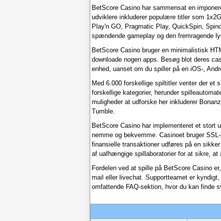
BetScore Casino har sammensat en imponerend
udviklere inkluderer populære titler som 1x
Play'n GO, Pragmatic Play, QuickSpin, Spinom
spændende gameplay og den fremragende lyd
BetScore Casino bruger en minimalistisk HTML5
downloade nogen apps. Besøg blot deres casin
enhed, uanset om du spiller på en iOS-, Andr
Med 6.000 forskellige spiltitler venter der et
forskellige kategorier, herunder spilleautomate
muligheder at udforske her inkluderer Bonan
Tumble.
BetScore Casino har implementeret et stort ud
nemme og bekvemme. Casinoet bruger SSL-kryp
finansielle transaktioner udføres på en sikker
af uafhængige spillaboratorier for at sikre, at a
Fordelen ved at spille på BetScore Casino er
mail eller livechat. Supportteamet er kyndigt, 
omfattende FAQ-sektion, hvor du kan finde s