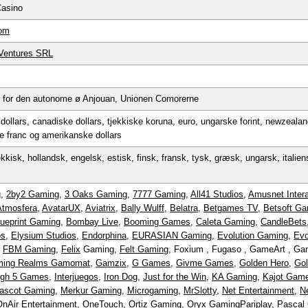
Casino
com
Ventures SRL
 for den autonome ø Anjouan, Unionen Comorerne
dollars, canadiske dollars, tjekkiske koruna, euro, ungarske forint, newzealan
e franc og amerikanske dollars
ekkisk, hollandsk, engelsk, estisk, finsk, fransk, tysk, græsk, ungarsk, italie
g
,
2by2 Gaming
,
3 Oaks Gaming
,
7777 Gaming
,
All41 Studios
,
Amusnet Intera
Atmosfera
,
AvatarUX
,
Aviatrix
,
Bally Wulff
,
Belatra
,
Betgames TV
,
Betsoft Ga
lueprint Gaming
,
Bombay Live
,
Booming Games
,
Caleta Gaming
,
CandleBets
os
,
Elysium Studios
,
Endorphina
,
EURASIAN Gaming
,
Evolution Gaming
,
Evo
,
FBM Gaming
,
Felix
Gaming,
Felt Gaming
, Foxium
,
Fugaso
,
GameArt
,
Ga
ing Realms
Gamomat
,
Gamzix
,
G Games
,
Givme Games
,
Golden Hero
,
Gol
igh 5 Games
,
Interjuegos
,
Iron Dog
,
Just for the Win
,
KA Gaming
,
Kajot Gam
ascot Gaming
,
Merkur Gaming
,
Microgaming
,
MrSlotty
,
Net Entertainment
,
N
OnAir Entertainment
,
OneTouch
,
Ortiz Gaming
,
Oryx
Gaming
Pariplay
,
Pascal