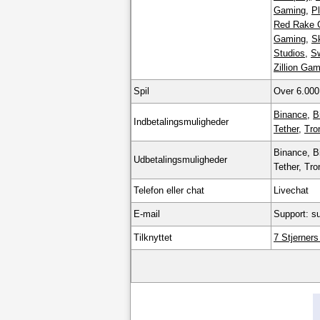
Gaming
,
P
Red Rake 
Gaming
,
S
Studios
,
Sw
Zillion Ga
Spil
Over 6.000
Binance
,
B
Indbetalingsmuligheder
Tether
,
Tro
Binance, Bi
Udbetalingsmuligheder
Tether, Tr
Telefon eller chat
Livechat
E-mail
Support: s
Tilknyttet
7 Stjerners