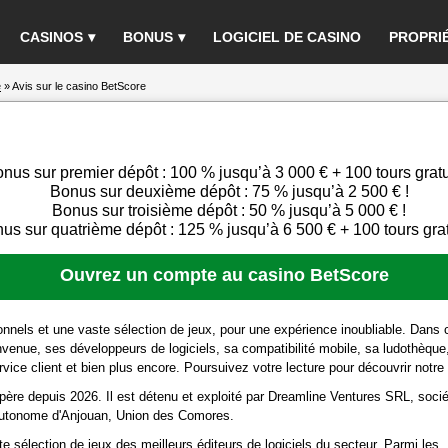
CASINOS
BONUS
LOGICIEL DE CASINO
PROPRI
e
» Avis sur le casino BetScore
nus sur premier dépôt : 100 % jusqu’à 3 000 € + 100 tours gratui
Bonus sur deuxième dépôt : 75 % jusqu’à 2 500 € !
Bonus sur troisième dépôt : 50 % jusqu’à 5 000 € !
us sur quatrième dépôt : 125 % jusqu’à 6 500 € + 100 tours gratu
Ouvrez un compte au casino BetScore
nels et une vaste sélection de jeux, pour une expérience inoubliable. Dans 
enue, ses développeurs de logiciels, sa compatibilité mobile, sa ludothèque
rvice client et bien plus encore. Poursuivez votre lecture pour découvrir not
père depuis 2026. Il est détenu et exploité par Dreamline Ventures SRL, soci
 autonome d'Anjouan, Union des Comores.
sélection de jeux des meilleurs éditeurs de logiciels du secteur. Parmi les