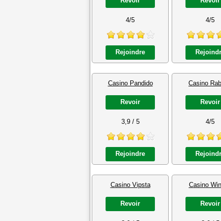
Revoir
Revoir
4/5
4/5
Rejoindre
Rejoind
Casino Pandido
Casino Ra
Revoir
Revoir
3,9 / 5
4/5
Rejoindre
Rejoind
Casino Vipsta
Casino Win
Revoir
Revoir