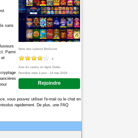
est
rés sans
lusieurs
Note
des casinos BetScore
ct. Parmi
 et
4
Avis du
casino en ligne Dollar
 cryptage
Dernière mise à jour : 14 mai 2026
nancières
Rejoindre
pour
ce, vous pouvez utiliser l'e-mail ou le chat en
t résolus rapidement. De plus, une FAQ