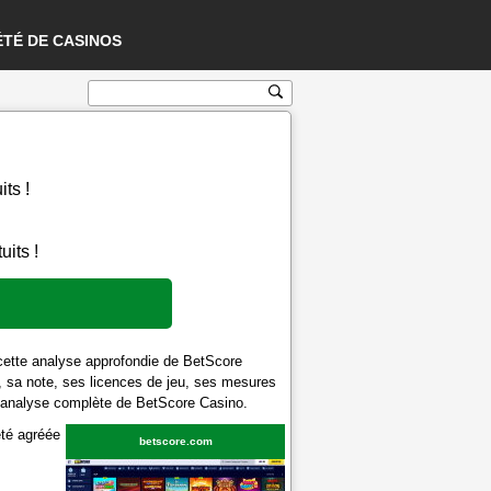
ÉTÉ DE CASINOS
ts !
its !
cette analyse approfondie de BetScore
, sa note, ses licences de jeu, ses mesures
re analyse complète de BetScore Casino.
été agréée
betscore.com