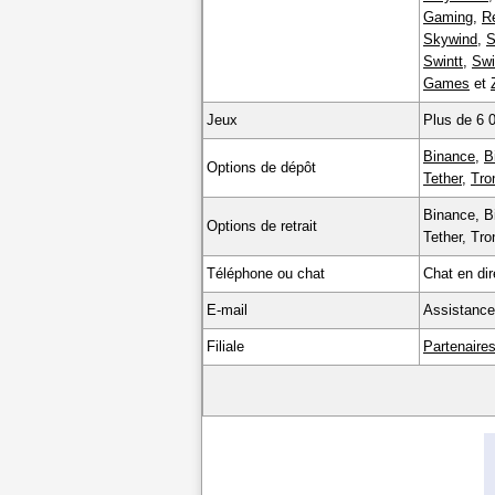
Gaming
,
R
Skywind
,
S
Swintt
,
Swi
Games
et
Jeux
Plus de 6 
Binance
,
B
Options de dépôt
Tether
,
Tro
Binance, Bi
Options de retrait
Tether, Tro
Téléphone ou chat
Chat en dir
E-mail
Assistance
Filiale
Partenaires