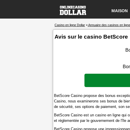
MAISON
Casino en ligne Dollar
»
Annuaire des casinos en lign
Avis sur le casino BetScore
Bo
Bon
BetScore Casino propose des bonus exception
Casino, nous examinerons ses bonus de bienv
de sécurité, ses options de paiement, son se
BetScore Casino est un casino en ligne qui o
et réglementée par le gouvernement de l'île
BetScore Casino propose une impressionnante 