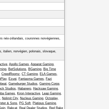
lars néo-zélandais, couronnes norvégiennes,
, italien, norvégien, polonais, slovaque,
ctive
,
Apollo Games
,
Apparat Gaming
,
ming
,
BetSolutions
,
BGaming
,
Big Time
,
CreedRoomz
,
CT Gaming
,
ELA Games
,
Play
,
Ezugi
,
Fantasma Games
,
Fazi
beat
,
Gameburger Studios
,
Gaming Corps
ock Studios
,
Habanero
,
Hacksaw Gaming
,
mba Games
,
Kiron Interactive
,
Leap Gaming
,
,
Nolimit City
,
Nucleus Gaming
,
Octoplay
,
eter & Sons
,
PG Soft
,
Platipus Gaming
,
Spin
,
Rabcat
,
Real Dealer Studios
,
Red Rake