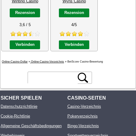
Wintino Casino
Wyns Casino
Rezension
Rezension
3,6 / 5
4/5
Verbinden
Verbinden
Online-Casino-Dollar
»
Online-Casino-Verzeichnis
» BetScore Casino-Bewertung
SICHER SPIELEN
CASINO-SEITEN
Datenschutzrichtlinie
Casino-Verzeichnis
Cookie-Richtlinie
Pokerverzeichnis
Allgemeine Geschäftsbedingungen
Bingo-Verzeichnis
Werbehinweis
Sportwettenverzeichnis