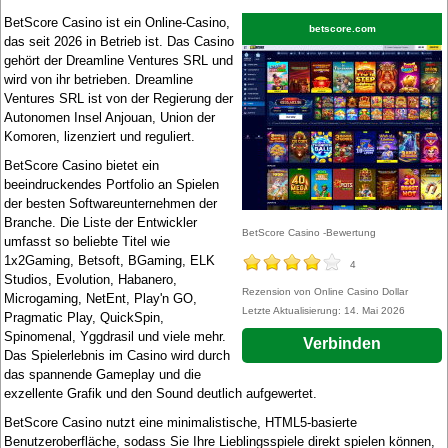
BetScore Casino ist ein Online-Casino,
betscore.com
das seit 2026 in Betrieb ist. Das Casino
gehört der Dreamline Ventures SRL und
wird von ihr betrieben. Dreamline
Ventures SRL ist von der Regierung der
Autonomen Insel Anjouan, Union der
Komoren, lizenziert und reguliert.
BetScore Casino bietet ein
beeindruckendes Portfolio an Spielen
der besten Softwareunternehmen der
Branche. Die Liste der Entwickler
BetScore Casino
-Bewertung
umfasst so beliebte Titel wie
1x2Gaming, Betsoft, BGaming, ELK
4
Studios, Evolution, Habanero,
Rezension von
Online Casino Dollar
Microgaming, NetEnt, Play'n GO,
Letzte Aktualisierung: 14. Mai 2026
Pragmatic Play, QuickSpin,
Spinomenal, Yggdrasil und viele mehr.
Verbinden
Das Spielerlebnis im Casino wird durch
das spannende Gameplay und die
exzellente Grafik und den Sound deutlich aufgewertet.
BetScore Casino nutzt eine minimalistische, HTML5-basierte
Benutzeroberfläche, sodass Sie Ihre Lieblingsspiele direkt spielen können,