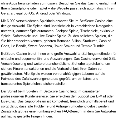
ohne Apps herunterladen zu müssen. Besuchen Sie das Casino einfach mit
Ihrem Smartphone oder Tablet – die Website passt sich automatisch Ihrem
Gerät an, egal ob iOS, Android oder Windows.
Mit 6.000 verschiedenen Spieltiteln erwartet Sie im BetScore Casino eine
riesige Auswahl. Die Spiele sind übersichtlich in verschiedene Kategorien
unterteilt, darunter Spielautomaten, Jackpot-Spiele, Tischspiele, exklusive
Spiele, Sofortspiele und Live-Dealer-Spiele. Zu den beliebten Spielen, die
Sie hier entdecken können, gehören Bonanza Billion, Starburst, Cash of
Gods, Le Bandit, Sweet Bonanza, Joker Stoker und Temple Tumble.
BetScore Casino bietet Ihnen eine große Auswahl an Zahlungsmethoden für
einfache und bequeme Ein- und Auszahlungen. Das Casino verwendet SSL-
Verschlüsselung und weitere branchenübliche Sicherheitsprotokolle, um
sichere Finanztransaktionen und die Vertraulichkeit Ihrer Daten zu
gewährleisten. Alle Spiele werden von unabhängigen Laboren auf die
Fairness des Zufallszahlengenerators geprüft, um ein faires und
transparentes Spielerlebnis sicherzustellen.
Der Vorteil beim Spielen im BetScore Casino liegt im garantierten
professionellen Kundenservice. Sie erreichen den Support per E-Mail oder
Live-Chat. Das Support-Team ist kompetent, freundlich und hilfsbereit und
sorgt dafür, dass alle Probleme und Anfragen umgehend gelöst werden.
Zusätzlich gibt es einen umfangreichen FAQ-Bereich, in dem Sie Antworten
auf häufig gestellte Fragen finden.