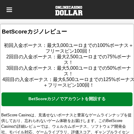
BetScoreカジノレビュー
初回入金ボーナス：最大3,000ユーロまでの100%ボーナス＋
フリースピン100回！
2回目の入金ボーナス：最大2,500ユーロまでの75%ボーナ
ス！
3回目の入金ボーナス：最大5,000ユーロまでの50%ボーナ
ス！
4回目の入金ボーナス：最大6,500ユーロまでの125%ボーナ
＋フリースピン100回！
BetScoreカジノでアカウントを開設する
BetScore Casinoは、見逃せないボーナスと豊富なゲームラインナップを提
供しており、忘れられないゲーム体験をお届けします。このBetScore
Casinoの詳細レビューでは、ウェルカムボーナス、ソフトウェア開発会
社、モバイル対応、ゲームライブラリ、評価スコア、ギャンブルライセン