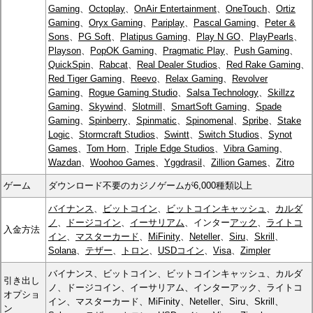
Gaming
、
Octoplay
、
OnAir Entertainment
、
OneTouch
、
Ortiz
Gaming
、
Oryx Gaming
、
Pariplay
、
Pascal Gaming
、
Peter &
Sons
、
PG Soft
、
Platipus Gaming
、
Play N GO
、
PlayPearls
、
Playson
、
PopOK Gaming
、
Pragmatic Play
、
Push Gaming
、
QuickSpin
、
Rabcat
、
Real Dealer Studios
、
Red Rake Gaming
、
Red Tiger Gaming
、
Reevo
、
Relax Gaming
、
Revolver
Gaming
、
Rogue Gaming Studio
、
Salsa Technology
、
Skillzz
Gaming
、
Skywind
、
Slotmill
、
SmartSoft Gaming
、
Spade
Gaming
、
Spinberry
、
Spinmatic
、
Spinomenal
、
Spribe
、
Stake
Logic
、
Stormcraft Studios
、
Swintt
、
Switch Studios
、
Synot
Games
、
Tom Horn
、
Triple Edge Studios
、
Vibra Gaming
、
Wazdan
、
Woohoo Games
、
Yggdrasil
、
Zillion Games
、
Zitro
ゲーム
ダウンロード不要のカジノゲームが6,000種類以上
バイナンス
、
ビットコイン
、
ビットコインキャッシュ
、
カルダ
ノ
、
ドージコイン
、
イーサリアム
、インター
アック
、
ライトコ
入金方法
イン
、
マスターカード
、
MiFinity
、
Neteller
、
Siru
、
Skrill
、
Solana
、
テザー
、
トロン
、
USDコイン
、
Visa
、
Zimpler
バイナンス、ビットコイン、ビットコインキャッシュ、カルダ
引き出し
ノ、ドージコイン、イーサリアム、インターアック、ライトコ
オプショ
イン、マスターカード、MiFinity、Neteller、Siru、Skrill、
ン