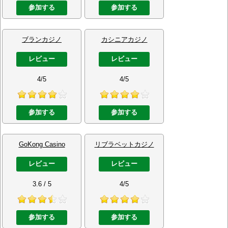
参加する
参加する
ブランカジノ
カシニアカジノ
レビュー
レビュー
4/5
4/5
参加する
参加する
GoKong Casino
リブラベットカジノ
レビュー
レビュー
3.6 / 5
4/5
参加する
参加する