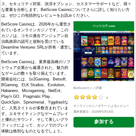
ス、セキュリティ対策、決済オプション、カスタマーサポートなど、様々
な要素を分析します。BetScore Casinoについてさらに詳しく知りたい方
は、ぜひこの包括的なレビューをお読みください。
BetScore Casinoは、2026年から運営さ
ベッツコア.com
れているオンラインカジノです。この
カジノは、コモロ連合アンジュアン自
治島政府の認可と規制を受けている
Dreamline Ventures SRLが所有・運営し
ています。
BetScore Casinoは、業界最高峰のソフ
トウェア企業から厳選された、魅力的
なゲームの数々を取り揃えています。
開発会社には、1x2Gaming、Betsoft、
BGaming、ELK Studios、Evolution、
BetScoreカジノ
評価
Habanero、Microgaming、NetEnt、
Play'n GO、Pragmatic Play、
4
QuickSpin、Spinomenal、Yggdrasilな
オンラインカジノダラー
によるレビュー
ど、人気タイトルが多数含まれていま
最終更新日：2026年5月14日
す。エキサイティングなゲームプレイ
と優れたサウンド、そして美しいグラ
参加する
フィックによって、カジノでのプレイ
体験は格別なものとなるでしょう。