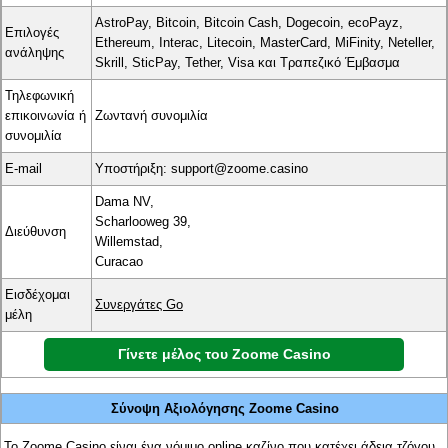
AstroPay, Bitcoin, Bitcoin Cash, Dogecoin, ecoPayz,
Επιλογές
Ethereum, Interac, Litecoin, MasterCard, MiFinity, Neteller,
ανάληψης
Skrill, SticPay, Tether, Visa και Τραπεζικό Έμβασμα
Τηλεφωνική
επικοινωνία ή
Ζωντανή συνομιλία
συνομιλία
E-mail
Υποστήριξη: support@zoome.casino
Dama NV,
Scharlooweg 39,
Διεύθυνση
Willemstad,
Curacao
Εισδέχομαι
Συνεργάτες Go
μέλη
Γίνετε μέλος του Zoome Casino
Σύνοψη Αξιολόγησης Zoome Casino
Το Zoome Casino είναι ένα νόμιμο online καζίνο που κατέχει άδεια τζόγου