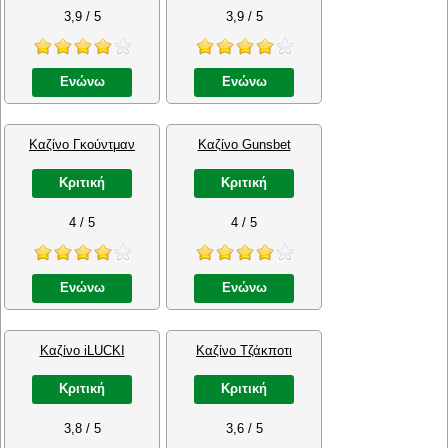
3,9 / 5
3,9 / 5
Ενώνω
Ενώνω
Καζίνο Γκούντμαν
Καζίνο Gunsbet
Κριτική
Κριτική
4 / 5
4 / 5
Ενώνω
Ενώνω
Καζίνο iLUCKI
Καζίνο Τζάκποτι
Κριτική
Κριτική
3,8 / 5
3,6 / 5