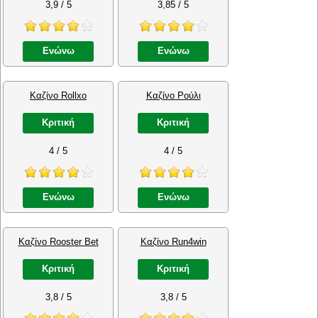
3,9 / 5
3,85 / 5
Ενώνω
Ενώνω
Καζίνο Rollxo
Καζίνο Ρούλι
Κριτική
Κριτική
4 / 5
4 / 5
Ενώνω
Ενώνω
Καζίνο Rooster Bet
Καζίνο Run4win
Κριτική
Κριτική
3,8 / 5
3,8 / 5