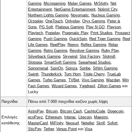
Gaming
,
Microgaming
,
Mplay Games
,
MrSlotty
,
Net
Entertainment
,
NetGame Entertainment
,
Nolimit City
,
Northern Lights Gaming
,
Novomatic
,
Nucleus Gaming
,
Octoplay
,
OneTouch
,
Onlyplay
,
Oryx Gaming
,
Peter &
Sons
,
PG Soft
,
Platipus Gaming
,
Play N GO
,
Playson
,
Playtech
,
Popiplay
,
Pragmatic Play
,
Print Studios
,
Prospect
Gaming
,
Push Gaming
,
QuickSpin
,
Red Tiger Gaming
,
Reel
Life Games
,
ReelPlay
,
Reevo
,
Reflex Gaming
,
Relax
Gaming
,
Retro Gaming
,
Revolver Gaming
,
Ruby Play
,
Silverback Gaming
,
Skywind
,
Slot Factory
,
Slotmill
,
Slotopia
,
SmartSoft Gaming
,
Spearhead Studios
,
Spinomenal
,
SpinOn
,
Spinza
,
Spribe
,
Sthlm Gaming
,
Swintt
,
Thunderkick
,
Tom Horn
,
Triple Cherry
,
TrueLab
Games
,
Turbo Games
,
TVBet
,
Vivo Gaming
,
Wazdan
,
Win
Fast Games
,
Wizard Games
,
Yggdrasil
,
Zillion Games
και
Lucky
Παιχνίδια
Πάνω από 7.000 παιχνίδια καζίνο χωρίς λήψη
AstroPay
,
Bitcoin
,
Bitcoin Cash
,
CashtoCode
,
Dogecoin
,
Επιλογές
ecoPayz
,
Ethereum
,
Interac
,
Litecoin
,
Maestro
,
κατάθεσης
MasterCard
,
MiFinity
,
Neosurf
,
Neteller
,
Skrill
,
Sofort
,
SticPay
,
Tether
,
Venus Point
και
Visa