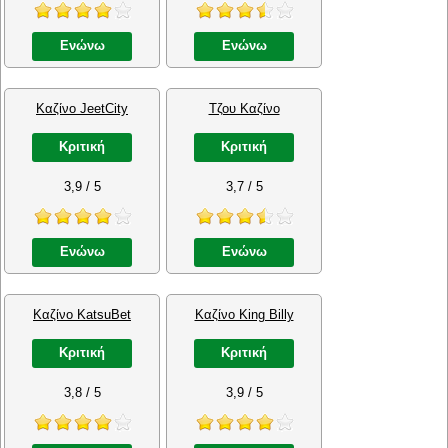
Ενώνω
Ενώνω
Καζίνο JeetCity
Τζου Καζίνο
Κριτική
Κριτική
3,9 / 5
3,7 / 5
Ενώνω
Ενώνω
Καζίνο KatsuBet
Καζίνο King Billy
Κριτική
Κριτική
3,8 / 5
3,9 / 5