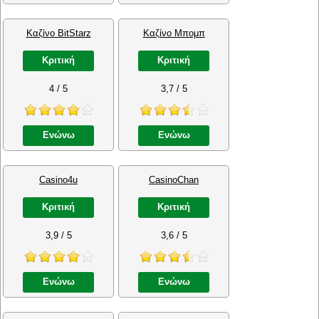
Καζίνο BitStarz
Καζίνο Μπομπ
Κριτική
Κριτική
4 / 5
3,7 / 5
Ενώνω
Ενώνω
Casino4u
CasinoChan
Κριτική
Κριτική
3,9 / 5
3,6 / 5
Ενώνω
Ενώνω