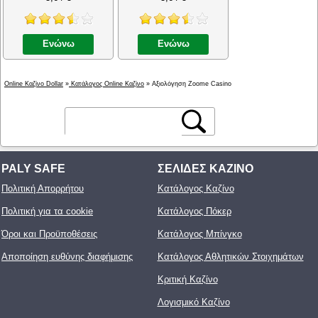
Ενώνω
Ενώνω
Online Καζίνο Dollar
»
Κατάλογος Online Καζίνο
» Αξιολόγηση Zoome Casino
PALY SAFE
ΣΕΛΊΔΕΣ ΚΑΖΊΝΟ
Πολιτική Απορρήτου
Κατάλογος Καζίνο
Πολιτική για τα cookie
Κατάλογος Πόκερ
Όροι και Προϋποθέσεις
Κατάλογος Μπίνγκο
Αποποίηση ευθύνης διαφήμισης
Κατάλογος Αθλητικών Στοιχημάτων
Κριτική Καζίνο
Λογισμικό Καζίνο