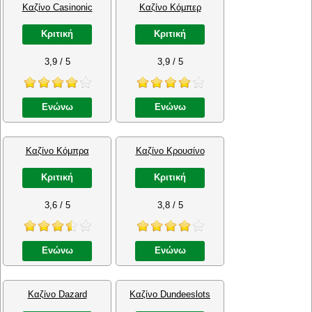
Καζίνο Casinonic
Καζίνο Κόμπερ
Κριτική
Κριτική
3,9 / 5
3,9 / 5
Ενώνω
Ενώνω
Καζίνο Κόμπρα
Καζίνο Κρουσίνο
Κριτική
Κριτική
3,6 / 5
3,8 / 5
Ενώνω
Ενώνω
Καζίνο Dazard
Καζίνο Dundeeslots