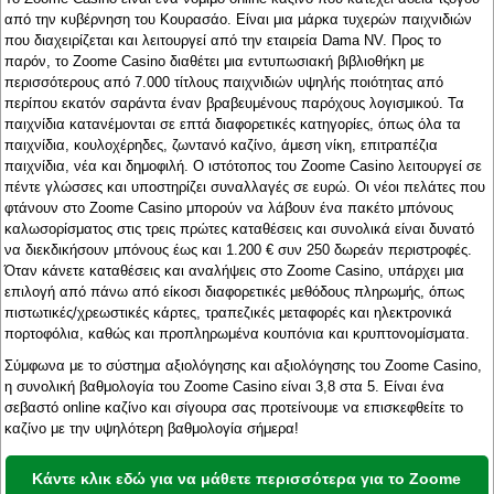
από την κυβέρνηση του Κουρασάο. Είναι μια μάρκα τυχερών παιχνιδιών
που διαχειρίζεται και λειτουργεί από την εταιρεία Dama NV. Προς το
παρόν, το Zoome Casino διαθέτει μια εντυπωσιακή βιβλιοθήκη με
περισσότερους από 7.000 τίτλους παιχνιδιών υψηλής ποιότητας από
περίπου εκατόν σαράντα έναν βραβευμένους παρόχους λογισμικού. Τα
παιχνίδια κατανέμονται σε επτά διαφορετικές κατηγορίες, όπως όλα τα
παιχνίδια, κουλοχέρηδες, ζωντανό καζίνο, άμεση νίκη, επιτραπέζια
παιχνίδια, νέα και δημοφιλή. Ο ιστότοπος του Zoome Casino λειτουργεί σε
πέντε γλώσσες και υποστηρίζει συναλλαγές σε ευρώ. Οι νέοι πελάτες που
φτάνουν στο Zoome Casino μπορούν να λάβουν ένα πακέτο μπόνους
καλωσορίσματος στις τρεις πρώτες καταθέσεις και συνολικά είναι δυνατό
να διεκδικήσουν μπόνους έως και 1.200 € συν 250 δωρεάν περιστροφές.
Όταν κάνετε καταθέσεις και αναλήψεις στο Zoome Casino, υπάρχει μια
επιλογή από πάνω από είκοσι διαφορετικές μεθόδους πληρωμής, όπως
πιστωτικές/χρεωστικές κάρτες, τραπεζικές μεταφορές και ηλεκτρονικά
πορτοφόλια, καθώς και προπληρωμένα κουπόνια και κρυπτονομίσματα.
Σύμφωνα με το σύστημα αξιολόγησης και αξιολόγησης του Zoome Casino,
η συνολική βαθμολογία του Zoome Casino είναι 3,8 στα 5. Είναι ένα
σεβαστό online καζίνο και σίγουρα σας προτείνουμε να επισκεφθείτε το
καζίνο με την υψηλότερη βαθμολογία σήμερα!
Κάντε κλικ εδώ για να μάθετε περισσότερα για το Zoome