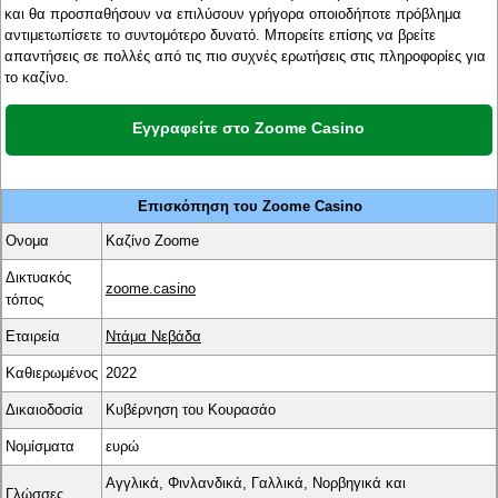
και θα προσπαθήσουν να επιλύσουν γρήγορα οποιοδήποτε πρόβλημα
αντιμετωπίσετε το συντομότερο δυνατό. Μπορείτε επίσης να βρείτε
απαντήσεις σε πολλές από τις πιο συχνές ερωτήσεις στις πληροφορίες για
το καζίνο.
Εγγραφείτε στο Zoome Casino
Επισκόπηση του Zoome Casino
Ονομα
Καζίνο Zoome
Δικτυακός
zoome.casino
τόπος
Εταιρεία
Ντάμα Νεβάδα
Καθιερωμένος
2022
Δικαιοδοσία
Κυβέρνηση του Κουρασάο
Νομίσματα
ευρώ
Αγγλικά, Φινλανδικά, Γαλλικά, Νορβηγικά και
Γλώσσες