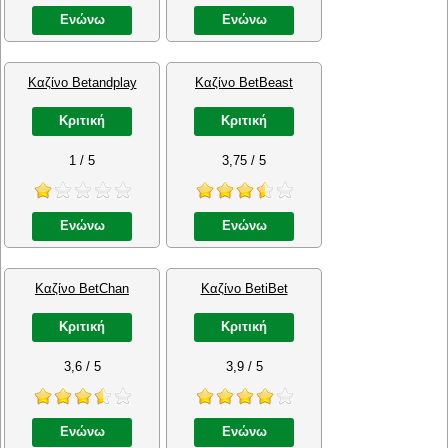
Ενώνω
Ενώνω
Καζίνο Betandplay
Καζίνο BetBeast
Κριτική
Κριτική
1 / 5
3,75 / 5
Ενώνω
Ενώνω
Καζίνο BetChan
Καζίνο BetiBet
Κριτική
Κριτική
3,6 / 5
3,9 / 5
Ενώνω
Ενώνω