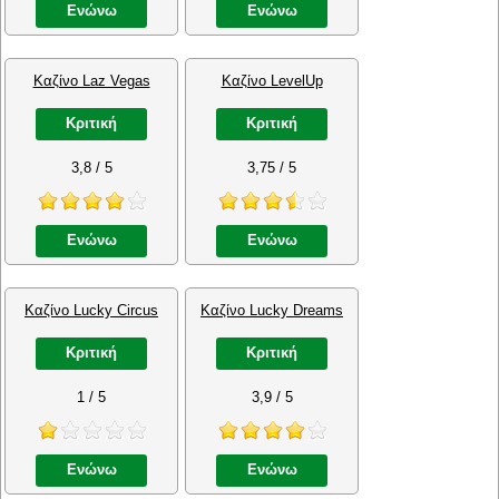
Ενώνω
Ενώνω
Καζίνο Laz Vegas
Καζίνο LevelUp
Κριτική
Κριτική
3,8 / 5
3,75 / 5
Ενώνω
Ενώνω
Καζίνο Lucky Circus
Καζίνο Lucky Dreams
Κριτική
Κριτική
1 / 5
3,9 / 5
Ενώνω
Ενώνω